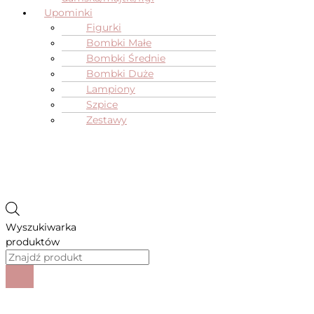
Upominki
Figurki
Bombki Małe
Bombki Średnie
Bombki Duże
Lampiony
Szpice
Zestawy
Wyszukiwarka
produktów