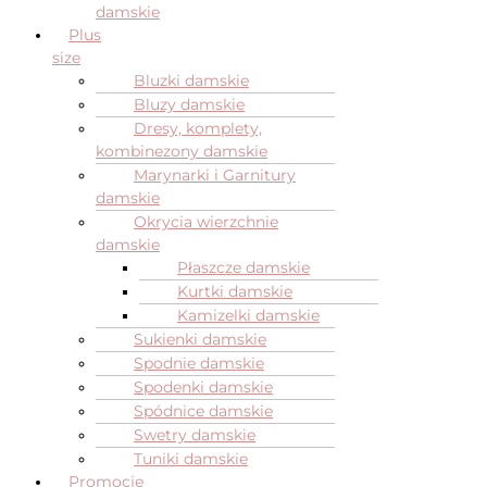
damskie
Plus
size
Bluzki damskie
Bluzy damskie
Dresy, komplety,
kombinezony damskie
Marynarki i Garnitury
damskie
Okrycia wierzchnie
damskie
Płaszcze damskie
Kurtki damskie
Kamizelki damskie
Sukienki damskie
Spodnie damskie
Spodenki damskie
Spódnice damskie
Swetry damskie
Tuniki damskie
Promocje