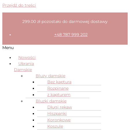
Przejdź do treści
299.00
zł
pozostało do darmowej dostawy
+48 787 999 202
Menu
Nowości
Ubrania
Damskie
Bluzy damskie
Bez kaptura
Rozpinane
z kapturem
Bluzki damskie
Długi rękaw
Hiszpanki
Koronkowe
Koszule