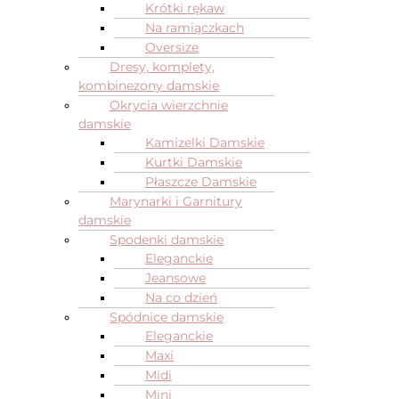
Krótki rękaw
Na ramiączkach
Oversize
Dresy, komplety,
kombinezony damskie
Okrycia wierzchnie
damskie
Kamizelki Damskie
Kurtki Damskie
Płaszcze Damskie
Marynarki i Garnitury
damskie
Spodenki damskie
Eleganckie
Jeansowe
Na co dzień
Spódnice damskie
Eleganckie
Maxi
Midi
Mini