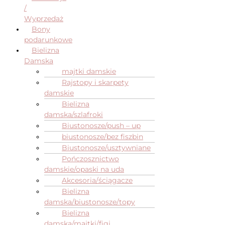
/
Wyprzedaż
Bony
podarunkowe
Bielizna
Damska
majtki damskie
Rajstopy i skarpety
damskie
Bielizna
damska/szlafroki
Biustonosze/push – up
biustonosze/bez fiszbin
Biustonosze/usztywniane
Pończosznictwo
damskie/opaski na uda
Akcesoria/ściągacze
Bielizna
damska/biustonosze/topy
Bielizna
damska/majtki/figi