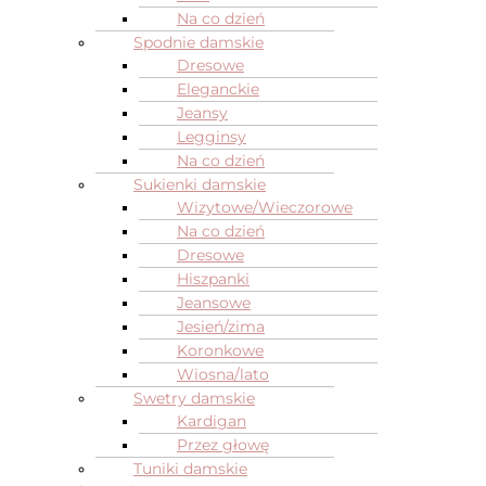
Na co dzień
Spodnie damskie
Dresowe
Eleganckie
Jeansy
Legginsy
Na co dzień
Sukienki damskie
Wizytowe/Wieczorowe
Na co dzień
Dresowe
Hiszpanki
Jeansowe
Jesień/zima
Koronkowe
Wiosna/lato
Swetry damskie
Kardigan
Przez głowę
Tuniki damskie