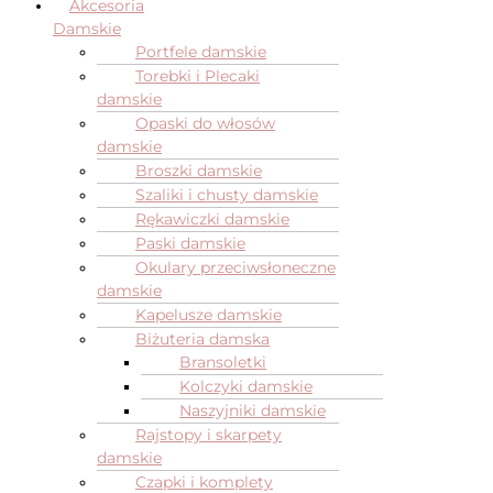
Akcesoria
Damskie
Portfele damskie
Torebki i Plecaki
damskie
Opaski do włosów
damskie
Broszki damskie
Szaliki i chusty damskie
Rękawiczki damskie
Paski damskie
Okulary przeciwsłoneczne
damskie
Kapelusze damskie
Biżuteria damska
Bransoletki
Kolczyki damskie
Naszyjniki damskie
Rajstopy i skarpety
damskie
Czapki i komplety