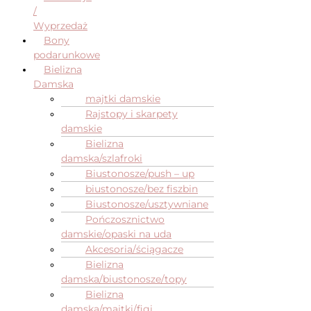
/
Wyprzedaż
Bony
podarunkowe
Bielizna
Damska
majtki damskie
Rajstopy i skarpety
damskie
Bielizna
damska/szlafroki
Biustonosze/push – up
biustonosze/bez fiszbin
Biustonosze/usztywniane
Pończosznictwo
damskie/opaski na uda
Akcesoria/ściągacze
Bielizna
damska/biustonosze/topy
Bielizna
damska/majtki/figi