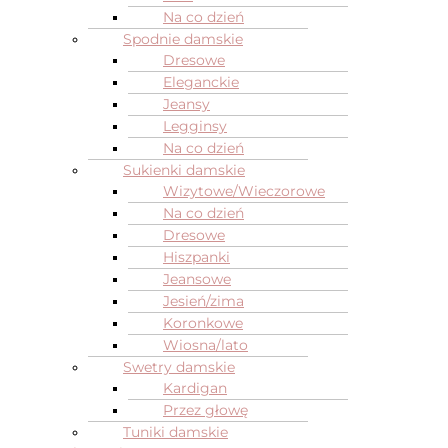
Na co dzień
Spodnie damskie
Dresowe
Eleganckie
Jeansy
Legginsy
Na co dzień
Sukienki damskie
Wizytowe/Wieczorowe
Na co dzień
Dresowe
Hiszpanki
Jeansowe
Jesień/zima
Koronkowe
Wiosna/lato
Swetry damskie
Kardigan
Przez głowę
Tuniki damskie