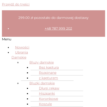
Przejdź do treści
299.00
zł
pozostało do darmowej dostawy
+48 787 999 202
Menu
Nowości
Ubrania
Damskie
Bluzy damskie
Bez kaptura
Rozpinane
z kapturem
Bluzki damskie
Długi rękaw
Hiszpanki
Koronkowe
Koszule