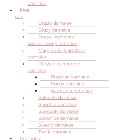
damskie
Plus
size
Bluzki damskie
Bluzy damskie
Dresy, komplety,
kombinezony damskie
Marynarki i Garnitury
damskie
Okrycia wierzchnie
damskie
Płaszcze damskie
Kurtki damskie
Kamizelki damskie
Sukienki damskie
Spodnie damskie
Spodenki damskie
Spódnice damskie
Swetry damskie
Tuniki damskie
Promocje