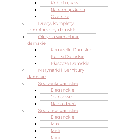
Krótki rękaw
Na ramiączkach
Oversize
Dresy, komplety,
kombinezony damskie
Okrycia wierzchnie
damskie
Kamizelki Damskie
Kurtki Damskie
Płaszcze Damskie
Marynarki i Garnitury
damskie
Spodenki damskie
Eleganckie
Jeansowe
Na co dzień
Spódnice damskie
Eleganckie
Maxi
Midi
Mini