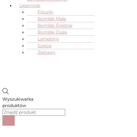
Upominki
Figurki
Bombki Małe
Bombki Średnie
Bombki Duże
Lampiony
Szpice
Zestawy
Wyszukiwarka
produktów