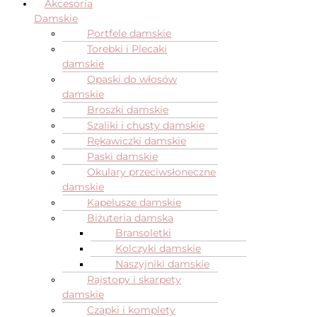
Akcesoria
Damskie
Portfele damskie
Torebki i Plecaki
damskie
Opaski do włosów
damskie
Broszki damskie
Szaliki i chusty damskie
Rękawiczki damskie
Paski damskie
Okulary przeciwsłoneczne
damskie
Kapelusze damskie
Biżuteria damska
Bransoletki
Kolczyki damskie
Naszyjniki damskie
Rajstopy i skarpety
damskie
Czapki i komplety