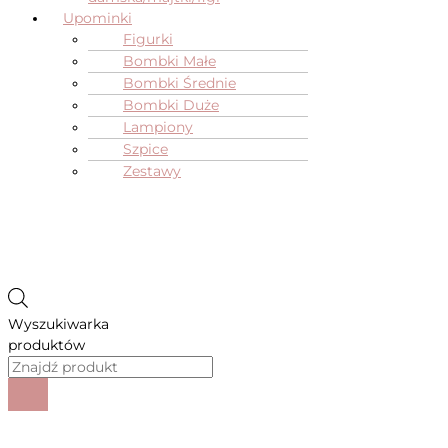
Upominki
Figurki
Bombki Małe
Bombki Średnie
Bombki Duże
Lampiony
Szpice
Zestawy
Wyszukiwarka
produktów