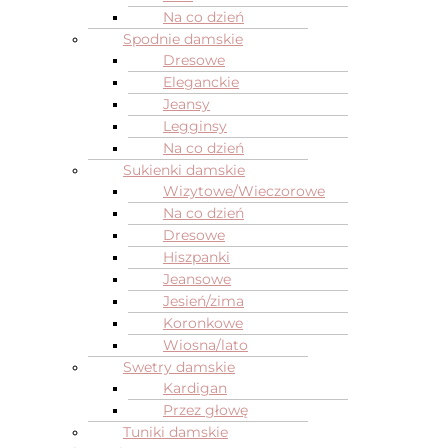
Na co dzień
Spodnie damskie
Dresowe
Eleganckie
Jeansy
Legginsy
Na co dzień
Sukienki damskie
Wizytowe/Wieczorowe
Na co dzień
Dresowe
Hiszpanki
Jeansowe
Jesień/zima
Koronkowe
Wiosna/lato
Swetry damskie
Kardigan
Przez głowę
Tuniki damskie