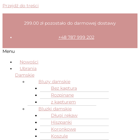
Przejdź do treści
299.00
zł
pozostało do darmowej dostawy
+48 787 999 202
Menu
Nowości
Ubrania
Damskie
Bluzy damskie
Bez kaptura
Rozpinane
z kapturem
Bluzki damskie
Długi rękaw
Hiszpanki
Koronkowe
Koszule