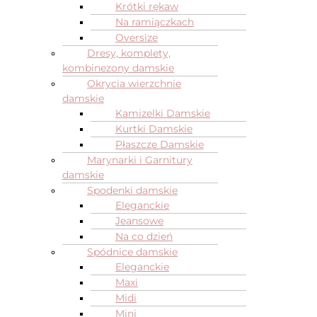
Krótki rękaw
Na ramiączkach
Oversize
Dresy, komplety,
kombinezony damskie
Okrycia wierzchnie
damskie
Kamizelki Damskie
Kurtki Damskie
Płaszcze Damskie
Marynarki i Garnitury
damskie
Spodenki damskie
Eleganckie
Jeansowe
Na co dzień
Spódnice damskie
Eleganckie
Maxi
Midi
Mini