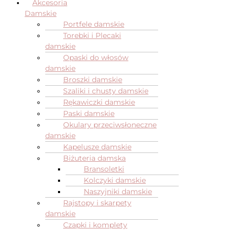
Akcesoria
Damskie
Portfele damskie
Torebki i Plecaki
damskie
Opaski do włosów
damskie
Broszki damskie
Szaliki i chusty damskie
Rękawiczki damskie
Paski damskie
Okulary przeciwsłoneczne
damskie
Kapelusze damskie
Biżuteria damska
Bransoletki
Kolczyki damskie
Naszyjniki damskie
Rajstopy i skarpety
damskie
Czapki i komplety