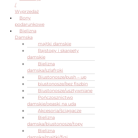
/
Wyprzedaż
Bony
podarunkowe
Bielizna
Damska
majtki damskie
Rajstopy i skarpety
damskie
Bielizna
damska/szlafroki
Biustonosze/push – up
biustonosze/bez fiszbin
Biustonosze/usztywniane
Pończosznictwo
damskie/opaski na uda
Akcesoria/ściągacze
Bielizna
damska/biustonosze/topy
Bielizna
damska/majtki/figi