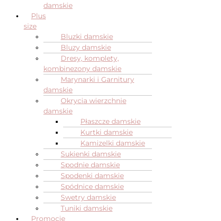
damskie
Plus
size
Bluzki damskie
Bluzy damskie
Dresy, komplety,
kombinezony damskie
Marynarki i Garnitury
damskie
Okrycia wierzchnie
damskie
Płaszcze damskie
Kurtki damskie
Kamizelki damskie
Sukienki damskie
Spodnie damskie
Spodenki damskie
Spódnice damskie
Swetry damskie
Tuniki damskie
Promocje