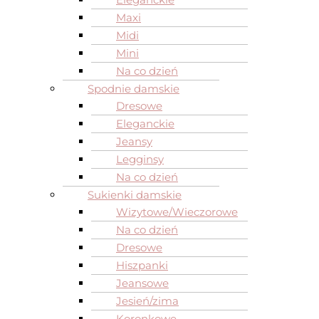
Maxi
Midi
Mini
Na co dzień
Spodnie damskie
Dresowe
Eleganckie
Jeansy
Legginsy
Na co dzień
Sukienki damskie
Wizytowe/Wieczorowe
Na co dzień
Dresowe
Hiszpanki
Jeansowe
Jesień/zima
Koronkowe