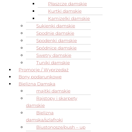
Płaszcze damskie
Kurtki damskie
Kamizelki damskie
Sukienki damskie
Spodnie damskie
Spodenki damskie
Spódnice damskie
Swetry damskie
Tuniki damskie
Promocje / Wyprzedaż
Bony podarunkowe
Bielizna Damska
majtki damskie
Rajstopy i skarpety
damskie
Bielizna
damska/szlafroki
Biustonosze/push – up