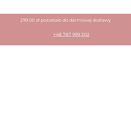
299.00
zł
pozostało do darmowej dostawy
+48 787 999 202