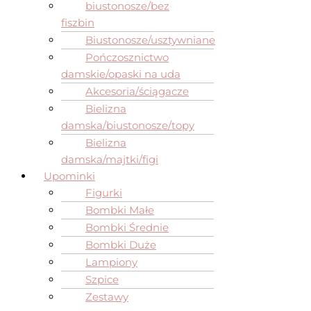
biustonosze/bez
fiszbin
Biustonosze/usztywniane
Pończosznictwo
damskie/opaski na uda
Akcesoria/ściągacze
Bielizna
damska/biustonosze/topy
Bielizna
damska/majtki/figi
Upominki
Figurki
Bombki Małe
Bombki Średnie
Bombki Duże
Lampiony
Szpice
Zestawy