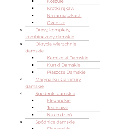
Koszule
Krótki rękaw
Na ramiączkach
Oversize
Dresy, komplety,
kombinezony damskie
Okrycia wierzchnie
damskie
Kamizelki Damskie
Kurtki Damskie
Płaszcze Damskie
Marynarki i Garnitury
damskie
Spodenki damskie
Eleganckie
Jeansowe
Na co dzień
Spódnice damskie
Eleganckie