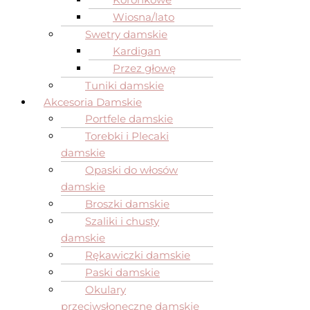
Wiosna/lato
Swetry damskie
Kardigan
Przez głowę
Tuniki damskie
Akcesoria Damskie
Portfele damskie
Torebki i Plecaki
damskie
Opaski do włosów
damskie
Broszki damskie
Szaliki i chusty
damskie
Rękawiczki damskie
Paski damskie
Okulary
przeciwsłoneczne damskie