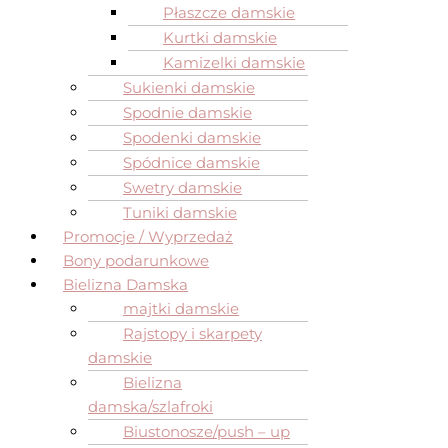
Płaszcze damskie
Kurtki damskie
Kamizelki damskie
Sukienki damskie
Spodnie damskie
Spodenki damskie
Spódnice damskie
Swetry damskie
Tuniki damskie
Promocje / Wyprzedaż
Bony podarunkowe
Bielizna Damska
majtki damskie
Rajstopy i skarpety
damskie
Bielizna
damska/szlafroki
Biustonosze/push – up