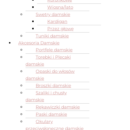
Wiosna/lato
Swetry damskie
Kardigan
Przez głowę
Tuniki damskie
Akcesoria Damskie
Portfele damskie
Torebki i Plecaki
damskie
Opaski do włosów
damskie
Broszki damskie
Szaliki i chusty
damskie
Rękawiczki damskie
Paski damskie
Okulary
przeciwsłoneczne damskie