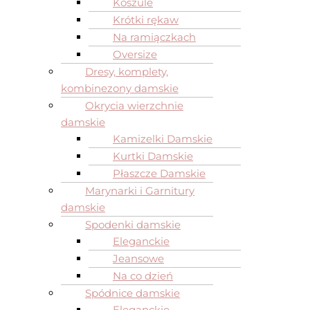
Koszule
Krótki rękaw
Na ramiączkach
Oversize
Dresy, komplety,
kombinezony damskie
Okrycia wierzchnie
damskie
Kamizelki Damskie
Kurtki Damskie
Płaszcze Damskie
Marynarki i Garnitury
damskie
Spodenki damskie
Eleganckie
Jeansowe
Na co dzień
Spódnice damskie
Eleganckie