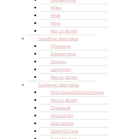
Maxi
Midi
Mini
Na co dzień
Spodnie damskie
Dresowe
Eleganckie
Jeansy
Legginsy
Na co dzień
Sukienki damskie
Wizytowe/Wieczorowe
Na co dzień
Dresowe
Hiszpanki
Jeansowe
Jesień/zima
Koronkowe