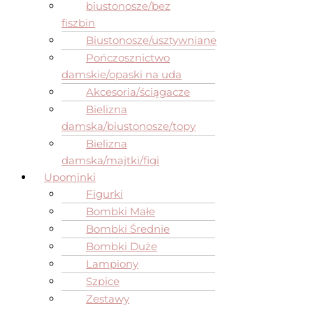
biustonosze/bez
fiszbin
Biustonosze/usztywniane
Pończosznictwo
damskie/opaski na uda
Akcesoria/ściągacze
Bielizna
damska/biustonosze/topy
Bielizna
damska/majtki/figi
Upominki
Figurki
Bombki Małe
Bombki Średnie
Bombki Duże
Lampiony
Szpice
Zestawy