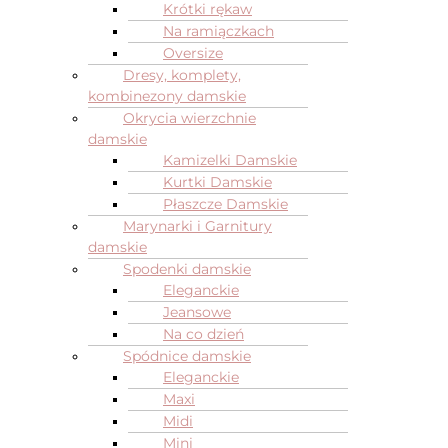
Krótki rękaw
Na ramiączkach
Oversize
Dresy, komplety,
kombinezony damskie
Okrycia wierzchnie
damskie
Kamizelki Damskie
Kurtki Damskie
Płaszcze Damskie
Marynarki i Garnitury
damskie
Spodenki damskie
Eleganckie
Jeansowe
Na co dzień
Spódnice damskie
Eleganckie
Maxi
Midi
Mini