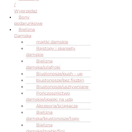
/
Wyprzedaż
Bony
podarunkowe
Bielizna
Damska
majtki damskie
Rajstopy i skarpety
damskie
Bielizna
damska/szlafroki
Biustonosze/push – up
biustonosze/bez fiszbin
Biustonosze/usztywniane
Pończosznictwo
damskie/opaski na uda
Akcesoria/ściągacze
Bielizna
damska/biustonosze/topy
Bielizna
damska/majtki/figi