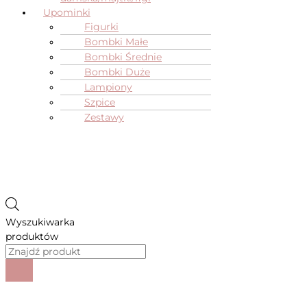
Upominki
Figurki
Bombki Małe
Bombki Średnie
Bombki Duże
Lampiony
Szpice
Zestawy
Wyszukiwarka
produktów