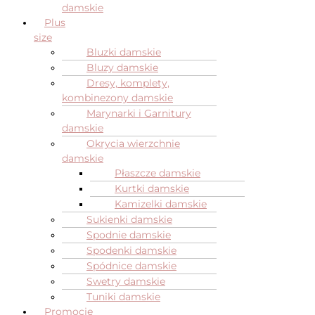
damskie
Plus
size
Bluzki damskie
Bluzy damskie
Dresy, komplety,
kombinezony damskie
Marynarki i Garnitury
damskie
Okrycia wierzchnie
damskie
Płaszcze damskie
Kurtki damskie
Kamizelki damskie
Sukienki damskie
Spodnie damskie
Spodenki damskie
Spódnice damskie
Swetry damskie
Tuniki damskie
Promocje