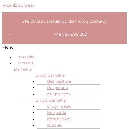
Przejdź do treści
299.00
zł
pozostało do darmowej dostawy
+48 787 999 202
Menu
Nowości
Ubrania
Damskie
Bluzy damskie
Bez kaptura
Rozpinane
z kapturem
Bluzki damskie
Długi rękaw
Hiszpanki
Koronkowe
Koszule