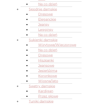
Na co dzień
Spodnie damskie
Dresowe
Eleganckie
Jeansy
Legginsy
Na co dzień
Sukienki damskie
Wizytowe/Wieczorowe
Na co dzień
Dresowe
Hiszpanki
Jeansowe
Jesień/zima
Koronkowe
Wiosna/lato
Swetry damskie
Kardigan
Przez głowę
Tuniki damskie