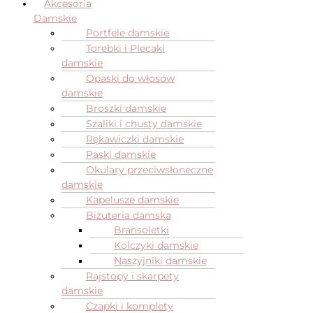
Akcesoria
Damskie
Portfele damskie
Torebki i Plecaki
damskie
Opaski do włosów
damskie
Broszki damskie
Szaliki i chusty damskie
Rękawiczki damskie
Paski damskie
Okulary przeciwsłoneczne
damskie
Kapelusze damskie
Biżuteria damska
Bransoletki
Kolczyki damskie
Naszyjniki damskie
Rajstopy i skarpety
damskie
Czapki i komplety