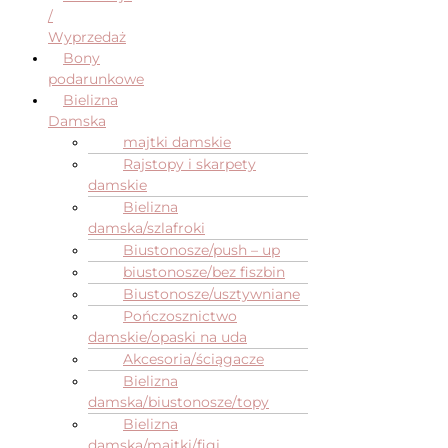
/
Wyprzedaż
Bony
podarunkowe
Bielizna
Damska
majtki damskie
Rajstopy i skarpety
damskie
Bielizna
damska/szlafroki
Biustonosze/push – up
biustonosze/bez fiszbin
Biustonosze/usztywniane
Pończosznictwo
damskie/opaski na uda
Akcesoria/ściągacze
Bielizna
damska/biustonosze/topy
Bielizna
damska/majtki/figi