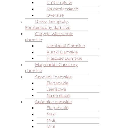
Krótki rękaw
Na ramiączkach
Oversize
Dresy, komplety,
kombinezony damskie
Okrycia wierzchnie
damskie
Kamizelki Damskie
Kurtki Damskie
Płaszcze Damskie
Marynarki i Garnitury
damskie
Spodenki damskie
Eleganckie
Jeansowe
Na co dzień
Spódnice damskie
Eleganckie
Maxi
Midi
Mini