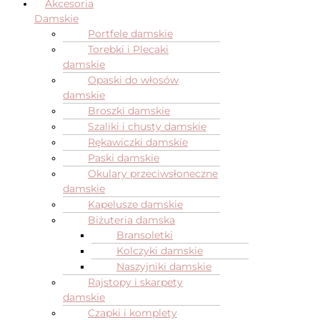
Akcesoria
Damskie
Portfele damskie
Torebki i Plecaki
damskie
Opaski do włosów
damskie
Broszki damskie
Szaliki i chusty damskie
Rękawiczki damskie
Paski damskie
Okulary przeciwsłoneczne
damskie
Kapelusze damskie
Biżuteria damska
Bransoletki
Kolczyki damskie
Naszyjniki damskie
Rajstopy i skarpety
damskie
Czapki i komplety