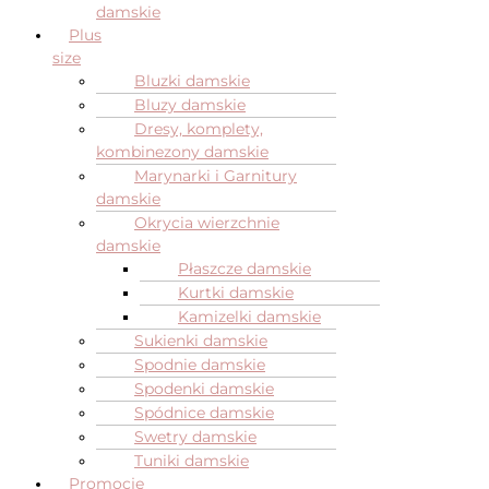
damskie
Plus
size
Bluzki damskie
Bluzy damskie
Dresy, komplety,
kombinezony damskie
Marynarki i Garnitury
damskie
Okrycia wierzchnie
damskie
Płaszcze damskie
Kurtki damskie
Kamizelki damskie
Sukienki damskie
Spodnie damskie
Spodenki damskie
Spódnice damskie
Swetry damskie
Tuniki damskie
Promocje