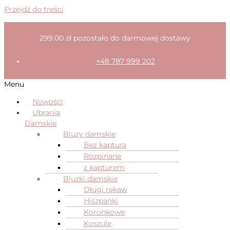
Przejdź do treści
299.00
zł
pozostało do darmowej dostawy
+48 787 999 202
Menu
Nowości
Ubrania
Damskie
Bluzy damskie
Bez kaptura
Rozpinane
z kapturem
Bluzki damskie
Długi rękaw
Hiszpanki
Koronkowe
Koszule