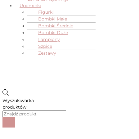
Upominki
Figurki
Bombki Małe
Bombki Średnie
Bombki Duże
Lampiony
Szpice
Zestawy
Wyszukiwarka
produktów