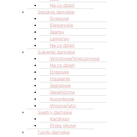
Na co dzień
Spodnie damskie
Dresowe
Eleganckie
Jeansy
Legginsy
Na co dzień
Sukienki damskie
Wizytowe/Wieczorowe
Na co dzień
Dresowe
Hiszpanki
Jeansowe
Jesień/zima
Koronkowe
Wiosna/lato
Swetry damskie
Kardigan
Przez głowę
Tuniki damskie