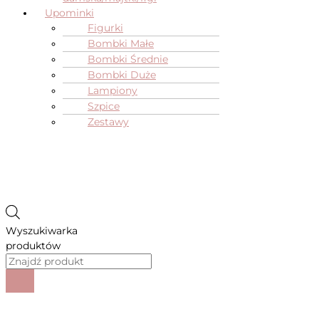
Upominki
Figurki
Bombki Małe
Bombki Średnie
Bombki Duże
Lampiony
Szpice
Zestawy
Wyszukiwarka
produktów