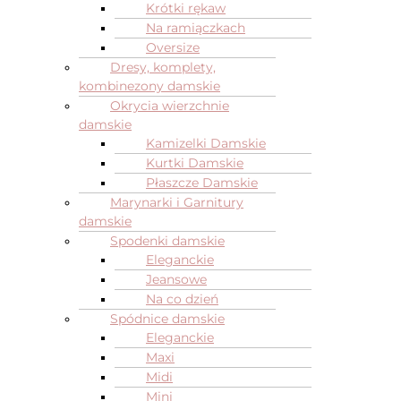
Krótki rękaw
Na ramiączkach
Oversize
Dresy, komplety,
kombinezony damskie
Okrycia wierzchnie
damskie
Kamizelki Damskie
Kurtki Damskie
Płaszcze Damskie
Marynarki i Garnitury
damskie
Spodenki damskie
Eleganckie
Jeansowe
Na co dzień
Spódnice damskie
Eleganckie
Maxi
Midi
Mini