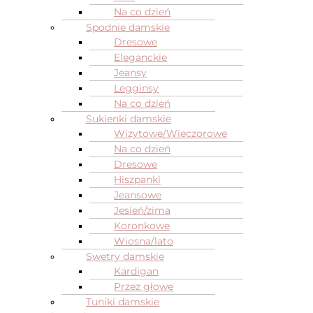
Na co dzień
Spodnie damskie
Dresowe
Eleganckie
Jeansy
Legginsy
Na co dzień
Sukienki damskie
Wizytowe/Wieczorowe
Na co dzień
Dresowe
Hiszpanki
Jeansowe
Jesień/zima
Koronkowe
Wiosna/lato
Swetry damskie
Kardigan
Przez głowę
Tuniki damskie