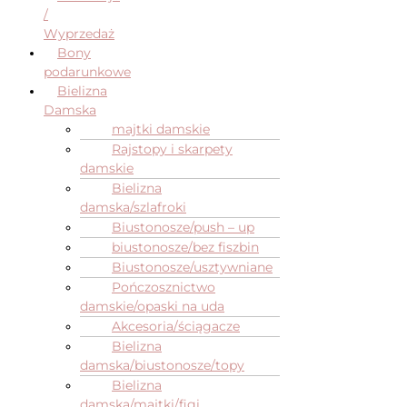
/
Wyprzedaż
Bony
podarunkowe
Bielizna
Damska
majtki damskie
Rajstopy i skarpety
damskie
Bielizna
damska/szlafroki
Biustonosze/push – up
biustonosze/bez fiszbin
Biustonosze/usztywniane
Pończosznictwo
damskie/opaski na uda
Akcesoria/ściągacze
Bielizna
damska/biustonosze/topy
Bielizna
damska/majtki/figi