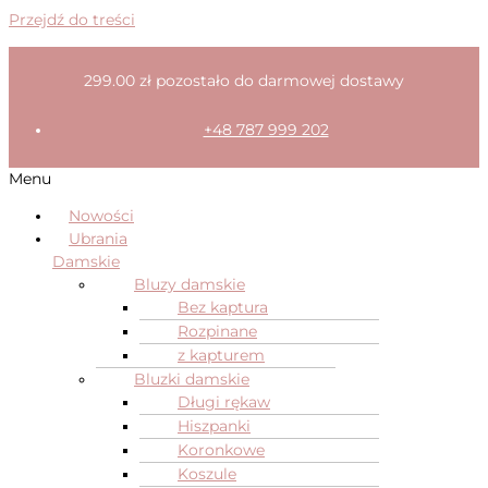
Przejdź do treści
299.00
zł
pozostało do darmowej dostawy
+48 787 999 202
Menu
Nowości
Ubrania
Damskie
Bluzy damskie
Bez kaptura
Rozpinane
z kapturem
Bluzki damskie
Długi rękaw
Hiszpanki
Koronkowe
Koszule