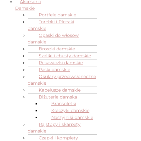
Akcesoria
Damskie
Portfele damskie
Torebki i Plecaki
damskie
Opaski do włosów
damskie
Broszki damskie
Szaliki i chusty damskie
Rękawiczki damskie
Paski damskie
Okulary przeciwsłoneczne
damskie
Kapelusze damskie
Biżuteria damska
Bransoletki
Kolczyki damskie
Naszyjniki damskie
Rajstopy i skarpety
damskie
Czapki i komplety