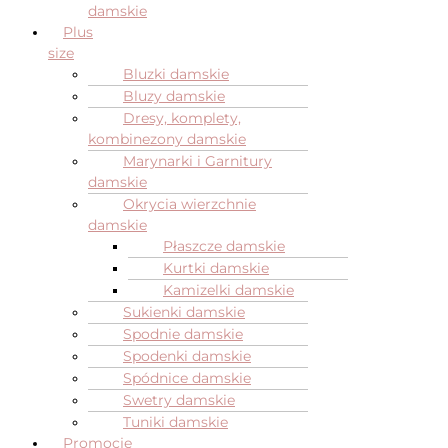
damskie
Plus
size
Bluzki damskie
Bluzy damskie
Dresy, komplety,
kombinezony damskie
Marynarki i Garnitury
damskie
Okrycia wierzchnie
damskie
Płaszcze damskie
Kurtki damskie
Kamizelki damskie
Sukienki damskie
Spodnie damskie
Spodenki damskie
Spódnice damskie
Swetry damskie
Tuniki damskie
Promocje