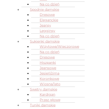
Na co dzień
Spodnie damskie
Dresowe
Eleganckie
Jeansy
Legginsy
Na co dzień
Sukienki damskie
Wizytowe/Wieczorowe
Na co dzień
Dresowe
Hiszpanki
Jeansowe
Jesień/zima
Koronkowe
Wiosna/lato
Swetry damskie
Kardigan
Przez głowę
Tuniki damskie