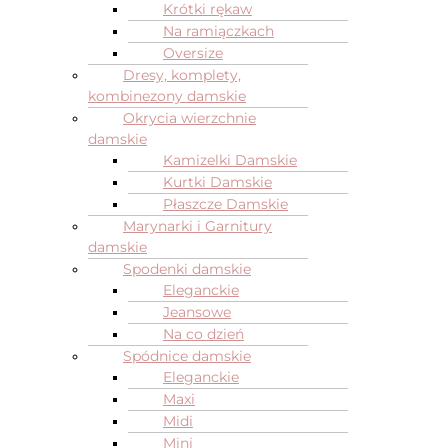
Krótki rękaw
Na ramiączkach
Oversize
Dresy, komplety,
kombinezony damskie
Okrycia wierzchnie
damskie
Kamizelki Damskie
Kurtki Damskie
Płaszcze Damskie
Marynarki i Garnitury
damskie
Spodenki damskie
Eleganckie
Jeansowe
Na co dzień
Spódnice damskie
Eleganckie
Maxi
Midi
Mini