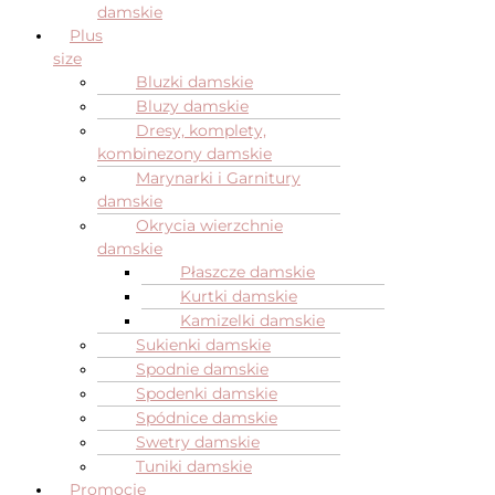
damskie
Plus
size
Bluzki damskie
Bluzy damskie
Dresy, komplety,
kombinezony damskie
Marynarki i Garnitury
damskie
Okrycia wierzchnie
damskie
Płaszcze damskie
Kurtki damskie
Kamizelki damskie
Sukienki damskie
Spodnie damskie
Spodenki damskie
Spódnice damskie
Swetry damskie
Tuniki damskie
Promocje