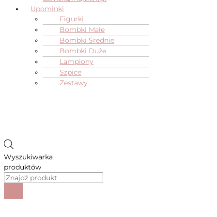
Upominki
Figurki
Bombki Małe
Bombki Średnie
Bombki Duże
Lampiony
Szpice
Zestawy
Wyszukiwarka
produktów