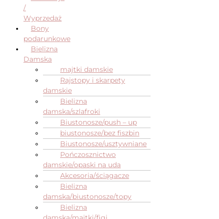
/
Wyprzedaż
Bony
podarunkowe
Bielizna
Damska
majtki damskie
Rajstopy i skarpety
damskie
Bielizna
damska/szlafroki
Biustonosze/push – up
biustonosze/bez fiszbin
Biustonosze/usztywniane
Pończosznictwo
damskie/opaski na uda
Akcesoria/ściągacze
Bielizna
damska/biustonosze/topy
Bielizna
damska/majtki/figi