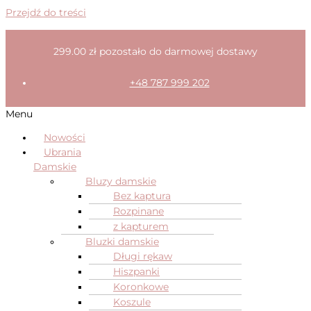
Przejdź do treści
299.00
zł
pozostało do darmowej dostawy
+48 787 999 202
Menu
Nowości
Ubrania
Damskie
Bluzy damskie
Bez kaptura
Rozpinane
z kapturem
Bluzki damskie
Długi rękaw
Hiszpanki
Koronkowe
Koszule