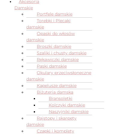
Akcesoria
Damskie
Portfele damskie
Torebki i Plecaki
damskie
Opaski do włosów
damskie
Broszki damskie
Szaliki i chusty damskie
Rękawiczki damskie
Paski damskie
Okulary przeciwsłoneczne
damskie
Kapelusze damskie
Biżuteria damska
Bransoletki
Kolczyki damskie
Naszyjniki damskie
Rajstopy i skarpety
damskie
Czapki i komplety