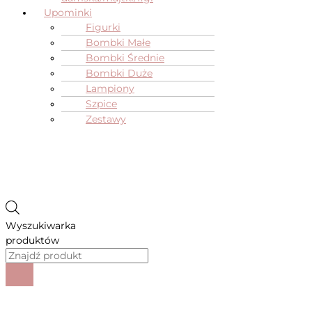
Upominki
Figurki
Bombki Małe
Bombki Średnie
Bombki Duże
Lampiony
Szpice
Zestawy
Wyszukiwarka
produktów