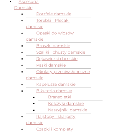
Akcesoria
Damskie
Portfele damskie
Torebki i Plecaki
damskie
Opaski do włosów
damskie
Broszki damskie
Szaliki i chusty damskie
Rękawiczki damskie
Paski damskie
Okulary przeciwsłoneczne
damskie
Kapelusze damskie
Biżuteria damska
Bransoletki
Kolczyki damskie
Naszyjniki damskie
Rajstopy i skarpety
damskie
Czapki i komplety