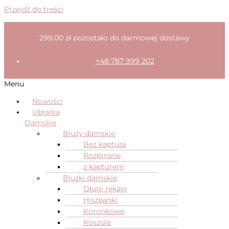
Przejdź do treści
299.00
zł
pozostało do darmowej dostawy
+48 787 999 202
Menu
Nowości
Ubrania
Damskie
Bluzy damskie
Bez kaptura
Rozpinane
z kapturem
Bluzki damskie
Długi rękaw
Hiszpanki
Koronkowe
Koszule