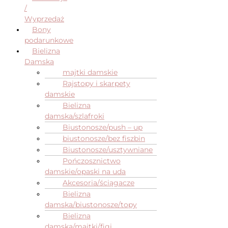
/
Wyprzedaż
Bony
podarunkowe
Bielizna
Damska
majtki damskie
Rajstopy i skarpety
damskie
Bielizna
damska/szlafroki
Biustonosze/push – up
biustonosze/bez fiszbin
Biustonosze/usztywniane
Pończosznictwo
damskie/opaski na uda
Akcesoria/ściągacze
Bielizna
damska/biustonosze/topy
Bielizna
damska/majtki/figi