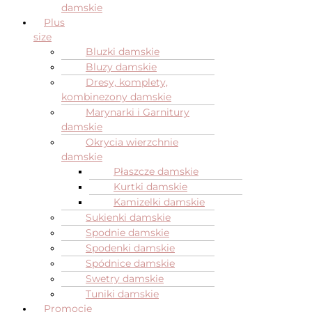
damskie
Plus
size
Bluzki damskie
Bluzy damskie
Dresy, komplety,
kombinezony damskie
Marynarki i Garnitury
damskie
Okrycia wierzchnie
damskie
Płaszcze damskie
Kurtki damskie
Kamizelki damskie
Sukienki damskie
Spodnie damskie
Spodenki damskie
Spódnice damskie
Swetry damskie
Tuniki damskie
Promocje