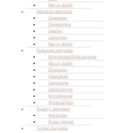
Na co dzień
Spodnie damskie
Dresowe
Eleganckie
Jeansy
Legginsy
Na co dzień
Sukienki damskie
Wizytowe/Wieczorowe
Na co dzień
Dresowe
Hiszpanki
Jeansowe
Jesień/zima
Koronkowe
Wiosna/lato
Swetry damskie
Kardigan
Przez głowę
Tuniki damskie