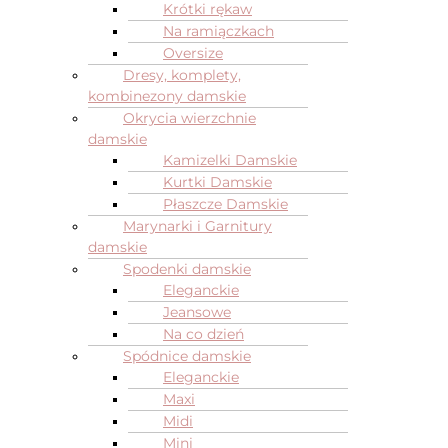
Krótki rękaw
Na ramiączkach
Oversize
Dresy, komplety,
kombinezony damskie
Okrycia wierzchnie
damskie
Kamizelki Damskie
Kurtki Damskie
Płaszcze Damskie
Marynarki i Garnitury
damskie
Spodenki damskie
Eleganckie
Jeansowe
Na co dzień
Spódnice damskie
Eleganckie
Maxi
Midi
Mini