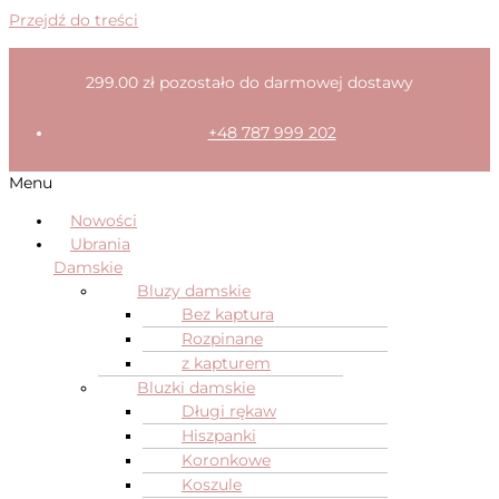
Przejdź do treści
299.00
zł
pozostało do darmowej dostawy
+48 787 999 202
Menu
Nowości
Ubrania
Damskie
Bluzy damskie
Bez kaptura
Rozpinane
z kapturem
Bluzki damskie
Długi rękaw
Hiszpanki
Koronkowe
Koszule