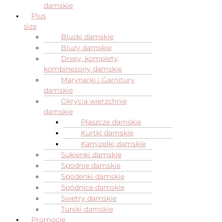
damskie
Plus
size
Bluzki damskie
Bluzy damskie
Dresy, komplety,
kombinezony damskie
Marynarki i Garnitury
damskie
Okrycia wierzchnie
damskie
Płaszcze damskie
Kurtki damskie
Kamizelki damskie
Sukienki damskie
Spodnie damskie
Spodenki damskie
Spódnice damskie
Swetry damskie
Tuniki damskie
Promocje