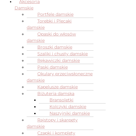
Akcesoria
Damskie
Portfele damskie
Torebki i Plecaki
damskie
Opaski do włosów
damskie
Broszki damskie
Szaliki i chusty damskie
Rękawiczki damskie
Paski damskie
Okulary przeciwsłoneczne
damskie
Kapelusze damskie
Biżuteria damska
Bransoletki
Kolczyki damskie
Naszyjniki damskie
Rajstopy i skarpety
damskie
Czapki i komplety