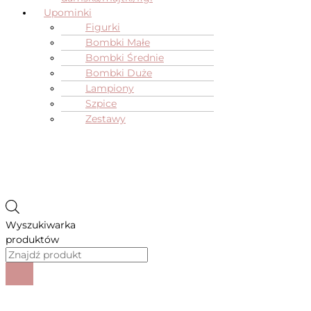
Upominki
Figurki
Bombki Małe
Bombki Średnie
Bombki Duże
Lampiony
Szpice
Zestawy
Wyszukiwarka
produktów