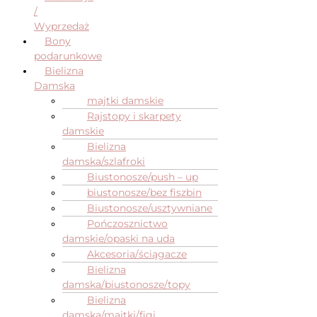
/
Wyprzedaż
Bony
podarunkowe
Bielizna
Damska
majtki damskie
Rajstopy i skarpety
damskie
Bielizna
damska/szlafroki
Biustonosze/push – up
biustonosze/bez fiszbin
Biustonosze/usztywniane
Pończosznictwo
damskie/opaski na uda
Akcesoria/ściągacze
Bielizna
damska/biustonosze/topy
Bielizna
damska/majtki/figi