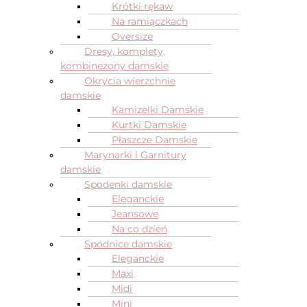
Krótki rękaw
Na ramiączkach
Oversize
Dresy, komplety,
kombinezony damskie
Okrycia wierzchnie
damskie
Kamizelki Damskie
Kurtki Damskie
Płaszcze Damskie
Marynarki i Garnitury
damskie
Spodenki damskie
Eleganckie
Jeansowe
Na co dzień
Spódnice damskie
Eleganckie
Maxi
Midi
Mini