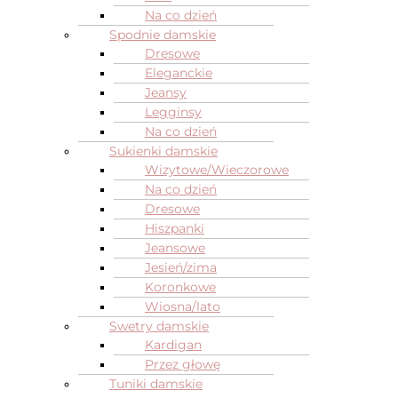
Na co dzień
Spodnie damskie
Dresowe
Eleganckie
Jeansy
Legginsy
Na co dzień
Sukienki damskie
Wizytowe/Wieczorowe
Na co dzień
Dresowe
Hiszpanki
Jeansowe
Jesień/zima
Koronkowe
Wiosna/lato
Swetry damskie
Kardigan
Przez głowę
Tuniki damskie