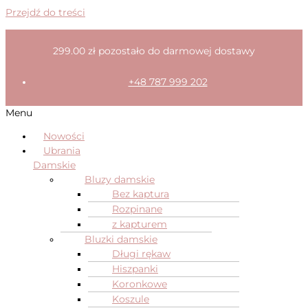
Przejdź do treści
299.00
zł
pozostało do darmowej dostawy
+48 787 999 202
Menu
Nowości
Ubrania
Damskie
Bluzy damskie
Bez kaptura
Rozpinane
z kapturem
Bluzki damskie
Długi rękaw
Hiszpanki
Koronkowe
Koszule