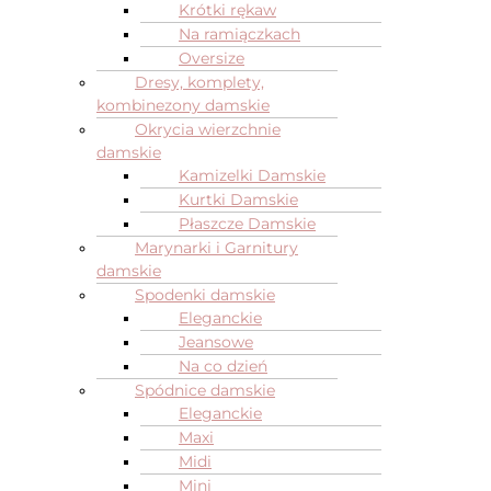
Krótki rękaw
Na ramiączkach
Oversize
Dresy, komplety,
kombinezony damskie
Okrycia wierzchnie
damskie
Kamizelki Damskie
Kurtki Damskie
Płaszcze Damskie
Marynarki i Garnitury
damskie
Spodenki damskie
Eleganckie
Jeansowe
Na co dzień
Spódnice damskie
Eleganckie
Maxi
Midi
Mini