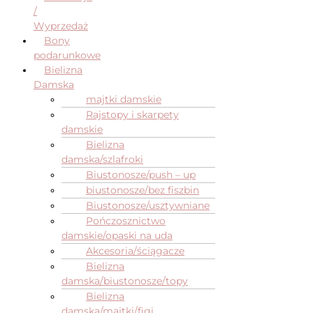
/
Wyprzedaż
Bony
podarunkowe
Bielizna
Damska
majtki damskie
Rajstopy i skarpety
damskie
Bielizna
damska/szlafroki
Biustonosze/push – up
biustonosze/bez fiszbin
Biustonosze/usztywniane
Pończosznictwo
damskie/opaski na uda
Akcesoria/ściągacze
Bielizna
damska/biustonosze/topy
Bielizna
damska/majtki/figi