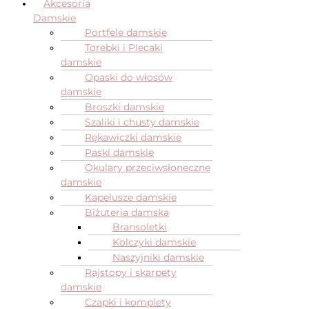
Akcesoria
Damskie
Portfele damskie
Torebki i Plecaki
damskie
Opaski do włosów
damskie
Broszki damskie
Szaliki i chusty damskie
Rękawiczki damskie
Paski damskie
Okulary przeciwsłoneczne
damskie
Kapelusze damskie
Biżuteria damska
Bransoletki
Kolczyki damskie
Naszyjniki damskie
Rajstopy i skarpety
damskie
Czapki i komplety