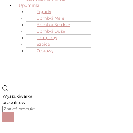
Upominki
Figurki
Bombki Małe
Bombki Średnie
Bombki Duże
Lampiony
Szpice
Zestawy
Wyszukiwarka
produktów