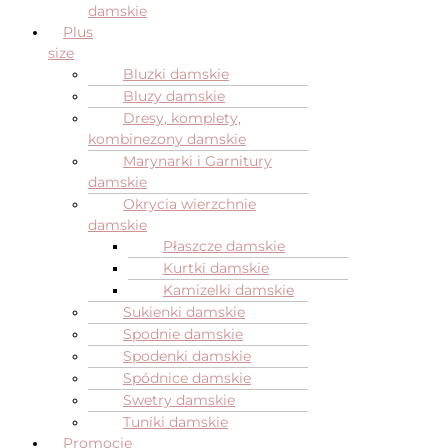
damskie
Plus
size
Bluzki damskie
Bluzy damskie
Dresy, komplety,
kombinezony damskie
Marynarki i Garnitury
damskie
Okrycia wierzchnie
damskie
Płaszcze damskie
Kurtki damskie
Kamizelki damskie
Sukienki damskie
Spodnie damskie
Spodenki damskie
Spódnice damskie
Swetry damskie
Tuniki damskie
Promocje