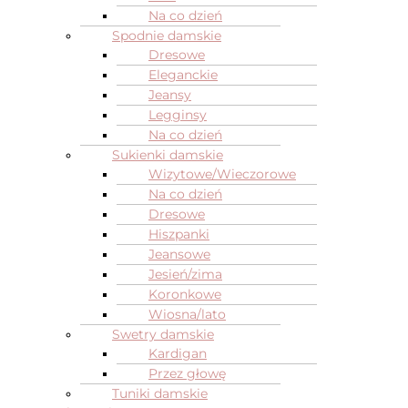
Na co dzień
Spodnie damskie
Dresowe
Eleganckie
Jeansy
Legginsy
Na co dzień
Sukienki damskie
Wizytowe/Wieczorowe
Na co dzień
Dresowe
Hiszpanki
Jeansowe
Jesień/zima
Koronkowe
Wiosna/lato
Swetry damskie
Kardigan
Przez głowę
Tuniki damskie