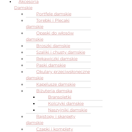
Akcesoria
Damskie
Portfele damskie
Torebki i Plecaki
damskie
Opaski do włosów
damskie
Broszki damskie
Szaliki i chusty damskie
Rękawiczki damskie
Paski damskie
Okulary przeciwsłoneczne
damskie
Kapelusze damskie
Biżuteria damska
Bransoletki
Kolczyki damskie
Naszyjniki damskie
Rajstopy i skarpety
damskie
Czapki i komplety