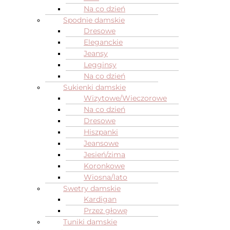
Na co dzień
Spodnie damskie
Dresowe
Eleganckie
Jeansy
Legginsy
Na co dzień
Sukienki damskie
Wizytowe/Wieczorowe
Na co dzień
Dresowe
Hiszpanki
Jeansowe
Jesień/zima
Koronkowe
Wiosna/lato
Swetry damskie
Kardigan
Przez głowę
Tuniki damskie