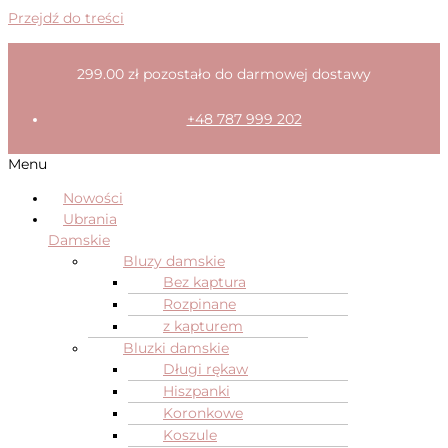
Przejdź do treści
299.00
zł
pozostało do darmowej dostawy
+48 787 999 202
Menu
Nowości
Ubrania
Damskie
Bluzy damskie
Bez kaptura
Rozpinane
z kapturem
Bluzki damskie
Długi rękaw
Hiszpanki
Koronkowe
Koszule