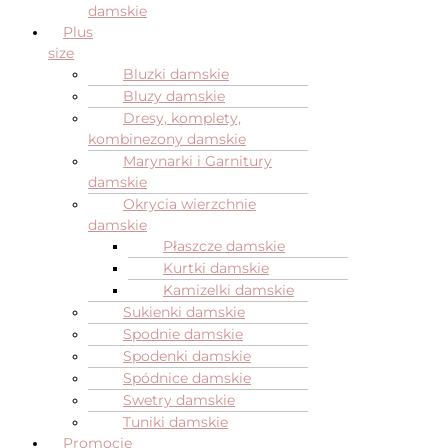
damskie
Plus
size
Bluzki damskie
Bluzy damskie
Dresy, komplety,
kombinezony damskie
Marynarki i Garnitury
damskie
Okrycia wierzchnie
damskie
Płaszcze damskie
Kurtki damskie
Kamizelki damskie
Sukienki damskie
Spodnie damskie
Spodenki damskie
Spódnice damskie
Swetry damskie
Tuniki damskie
Promocje