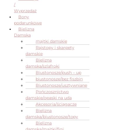
/
Wyprzedaż
Bony
podarunkowe
Bielizna
Damska
majtki damskie
Rajstopy i skarpety
damskie
Bielizna
damska/szlafroki
Biustonosze/push – up
biustonosze/bez fiszbin
Biustonosze/usztywniane
Pończosznictwo
damskie/opaski na uda
Akcesoria/ściągacze
Bielizna
damska/biustonosze/topy
Bielizna
damska/majtki/figi