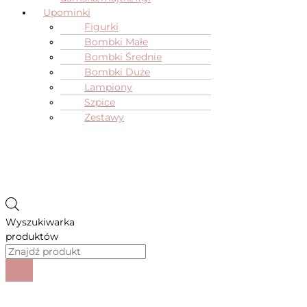
Upominki
Figurki
Bombki Małe
Bombki Średnie
Bombki Duże
Lampiony
Szpice
Zestawy
Wyszukiwarka
produktów