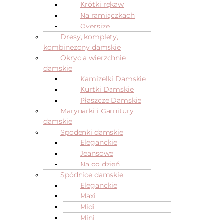
Krótki rękaw
Na ramiączkach
Oversize
Dresy, komplety,
kombinezony damskie
Okrycia wierzchnie
damskie
Kamizelki Damskie
Kurtki Damskie
Płaszcze Damskie
Marynarki i Garnitury
damskie
Spodenki damskie
Eleganckie
Jeansowe
Na co dzień
Spódnice damskie
Eleganckie
Maxi
Midi
Mini