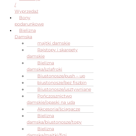
/
Wyprzedaż
Bony
podarunkowe
Bielizna
Damska
majtki damskie
Rajstopy i skarpety
damskie
Bielizna
damska/szlafroki
Biustonosze/push – up
biustonosze/bez fiszbin
Biustonosze/usztywniane
Pończosznictwo
damskie/opaski na uda
Akcesoria/ściągacze
Bielizna
damska/biustonosze/topy
Bielizna
damska/majtki/figi