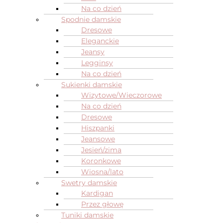
Na co dzień
Spodnie damskie
Dresowe
Eleganckie
Jeansy
Legginsy
Na co dzień
Sukienki damskie
Wizytowe/Wieczorowe
Na co dzień
Dresowe
Hiszpanki
Jeansowe
Jesień/zima
Koronkowe
Wiosna/lato
Swetry damskie
Kardigan
Przez głowę
Tuniki damskie