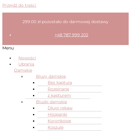
Przejdź do treści
299.00
zł
pozostało do darmowej dostawy
+48 787 999 202
Menu
Nowości
Ubrania
Damskie
Bluzy damskie
Bez kaptura
Rozpinane
z kapturem
Bluzki damskie
Długi rękaw
Hiszpanki
Koronkowe
Koszule