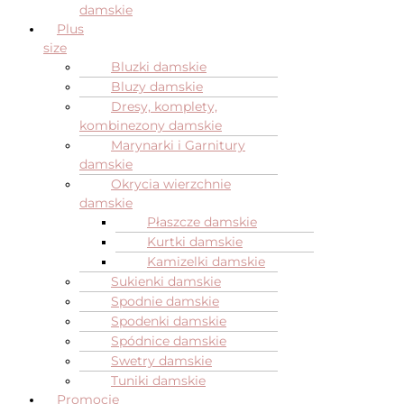
damskie
Plus
size
Bluzki damskie
Bluzy damskie
Dresy, komplety,
kombinezony damskie
Marynarki i Garnitury
damskie
Okrycia wierzchnie
damskie
Płaszcze damskie
Kurtki damskie
Kamizelki damskie
Sukienki damskie
Spodnie damskie
Spodenki damskie
Spódnice damskie
Swetry damskie
Tuniki damskie
Promocje