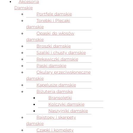
Akcesoria
Damskie
Portfele damskie
Torebki i Plecaki
damskie
Opaski do włosów
damskie
Broszki damskie
Szaliki i chusty damskie
Rękawiczki damskie
Paski damskie
Okulary przeciwsłoneczne
damskie
Kapelusze damskie
Biżuteria damska
Bransoletki
Kolczyki damskie
Naszyjniki damskie
Rajstopy i skarpety
damskie
Czapki i komplety