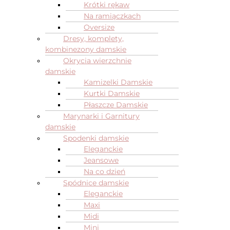
Krótki rękaw
Na ramiączkach
Oversize
Dresy, komplety,
kombinezony damskie
Okrycia wierzchnie
damskie
Kamizelki Damskie
Kurtki Damskie
Płaszcze Damskie
Marynarki i Garnitury
damskie
Spodenki damskie
Eleganckie
Jeansowe
Na co dzień
Spódnice damskie
Eleganckie
Maxi
Midi
Mini