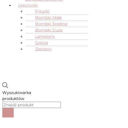
Upominki
Figurki
Bombki Małe
Bombki Średnie
Bombki Duże
Lampiony
Szpice
Zestawy
Wyszukiwarka
produktów