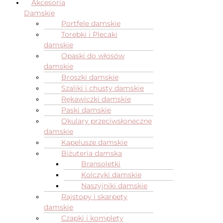
Akcesoria
Damskie
Portfele damskie
Torebki i Plecaki
damskie
Opaski do włosów
damskie
Broszki damskie
Szaliki i chusty damskie
Rękawiczki damskie
Paski damskie
Okulary przeciwsłoneczne
damskie
Kapelusze damskie
Biżuteria damska
Bransoletki
Kolczyki damskie
Naszyjniki damskie
Rajstopy i skarpety
damskie
Czapki i komplety