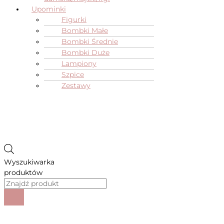
Upominki
Figurki
Bombki Małe
Bombki Średnie
Bombki Duże
Lampiony
Szpice
Zestawy
Wyszukiwarka
produktów