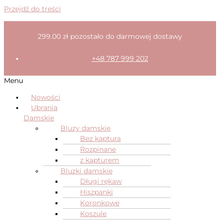
Przejdź do treści
299.00
zł
pozostało do darmowej dostawy
+48 787 999 202
Menu
Nowości
Ubrania
Damskie
Bluzy damskie
Bez kaptura
Rozpinane
z kapturem
Bluzki damskie
Długi rękaw
Hiszpanki
Koronkowe
Koszule