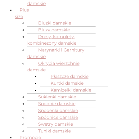
damskie
Plus
size
Bluzki damskie
Bluzy damskie
Dresy, komplety,
kombinezony damskie
Marynarki i Garnitury
damskie
Okrycia wierzchnie
damskie
Płaszcze damskie
Kurtki damskie
Kamizelki damskie
Sukienki damskie
Spodnie damskie
Spodenki damskie
Spódnice damskie
Swetry damskie
Tuniki damskie
Promocje