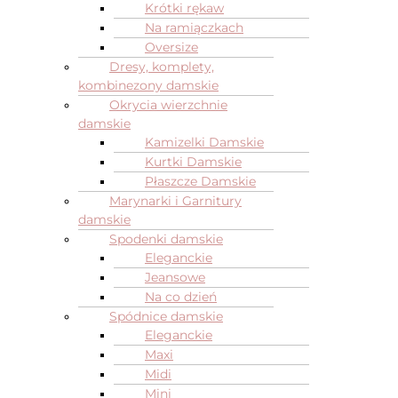
Krótki rękaw
Na ramiączkach
Oversize
Dresy, komplety,
kombinezony damskie
Okrycia wierzchnie
damskie
Kamizelki Damskie
Kurtki Damskie
Płaszcze Damskie
Marynarki i Garnitury
damskie
Spodenki damskie
Eleganckie
Jeansowe
Na co dzień
Spódnice damskie
Eleganckie
Maxi
Midi
Mini