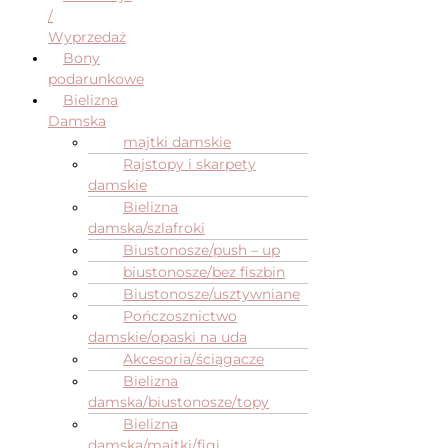
/
Wyprzedaż
Bony
podarunkowe
Bielizna
Damska
majtki damskie
Rajstopy i skarpety
damskie
Bielizna
damska/szlafroki
Biustonosze/push – up
biustonosze/bez fiszbin
Biustonosze/usztywniane
Pończosznictwo
damskie/opaski na uda
Akcesoria/ściągacze
Bielizna
damska/biustonosze/topy
Bielizna
damska/majtki/figi