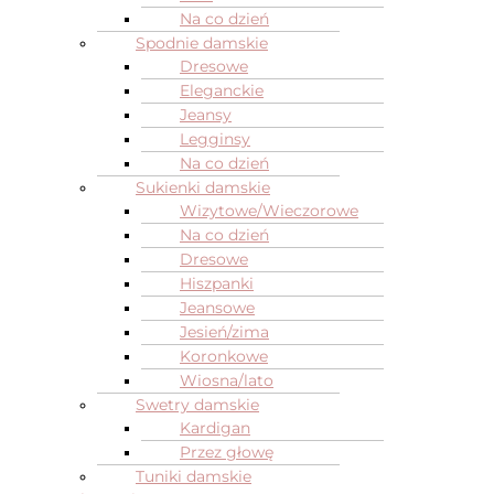
Na co dzień
Spodnie damskie
Dresowe
Eleganckie
Jeansy
Legginsy
Na co dzień
Sukienki damskie
Wizytowe/Wieczorowe
Na co dzień
Dresowe
Hiszpanki
Jeansowe
Jesień/zima
Koronkowe
Wiosna/lato
Swetry damskie
Kardigan
Przez głowę
Tuniki damskie