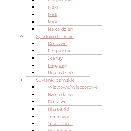
Maxi
Midi
Mini
Na co dzień
Spodnie damskie
Dresowe
Eleganckie
Jeansy
Legginsy
Na co dzień
Sukienki damskie
Wizytowe/Wieczorowe
Na co dzień
Dresowe
Hiszpanki
Jeansowe
Jesień/zima
Koronkowe