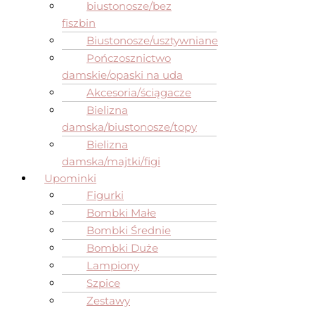
biustonosze/bez
fiszbin
Biustonosze/usztywniane
Pończosznictwo
damskie/opaski na uda
Akcesoria/ściągacze
Bielizna
damska/biustonosze/topy
Bielizna
damska/majtki/figi
Upominki
Figurki
Bombki Małe
Bombki Średnie
Bombki Duże
Lampiony
Szpice
Zestawy