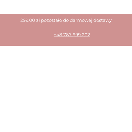
299.00
zł
pozostało do darmowej dostawy
+48 787 999 202