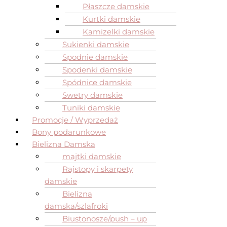
Płaszcze damskie
Kurtki damskie
Kamizelki damskie
Sukienki damskie
Spodnie damskie
Spodenki damskie
Spódnice damskie
Swetry damskie
Tuniki damskie
Promocje / Wyprzedaż
Bony podarunkowe
Bielizna Damska
majtki damskie
Rajstopy i skarpety
damskie
Bielizna
damska/szlafroki
Biustonosze/push – up