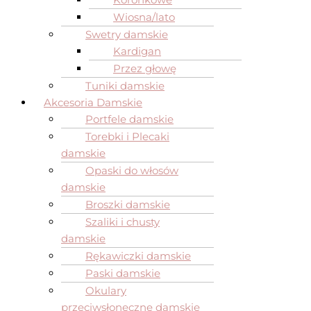
Wiosna/lato
Swetry damskie
Kardigan
Przez głowę
Tuniki damskie
Akcesoria Damskie
Portfele damskie
Torebki i Plecaki
damskie
Opaski do włosów
damskie
Broszki damskie
Szaliki i chusty
damskie
Rękawiczki damskie
Paski damskie
Okulary
przeciwsłoneczne damskie