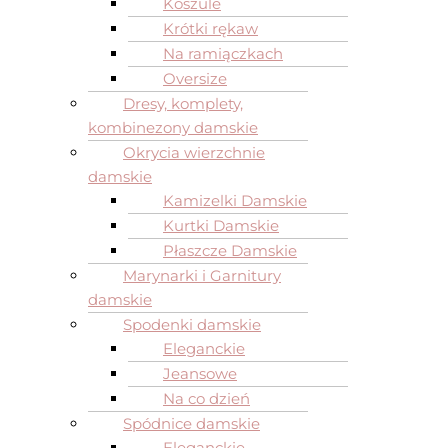
Koszule
Krótki rękaw
Na ramiączkach
Oversize
Dresy, komplety,
kombinezony damskie
Okrycia wierzchnie
damskie
Kamizelki Damskie
Kurtki Damskie
Płaszcze Damskie
Marynarki i Garnitury
damskie
Spodenki damskie
Eleganckie
Jeansowe
Na co dzień
Spódnice damskie
Eleganckie