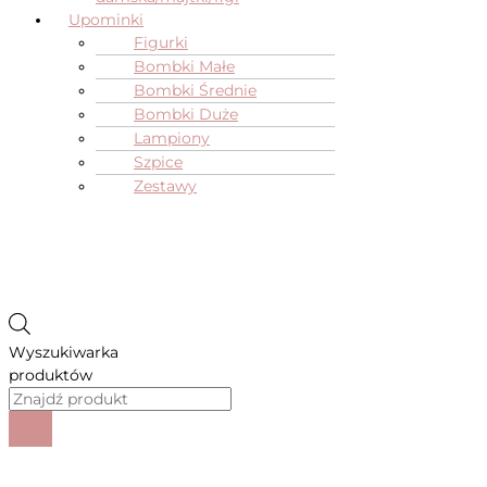
Upominki
Figurki
Bombki Małe
Bombki Średnie
Bombki Duże
Lampiony
Szpice
Zestawy
Wyszukiwarka
produktów