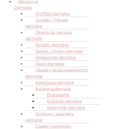
Akcesoria
Damskie
Portfele damskie
Torebki i Plecaki
damskie
Opaski do włosów
damskie
Broszki damskie
Szaliki i chusty damskie
Rękawiczki damskie
Paski damskie
Okulary przeciwsłoneczne
damskie
Kapelusze damskie
Biżuteria damska
Bransoletki
Kolczyki damskie
Naszyjniki damskie
Rajstopy i skarpety
damskie
Czapki i komplety