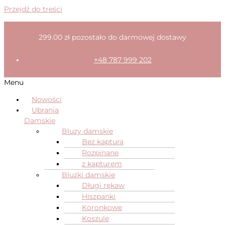
Przejdź do treści
299.00
zł
pozostało do darmowej dostawy
+48 787 999 202
Menu
Nowości
Ubrania
Damskie
Bluzy damskie
Bez kaptura
Rozpinane
z kapturem
Bluzki damskie
Długi rękaw
Hiszpanki
Koronkowe
Koszule