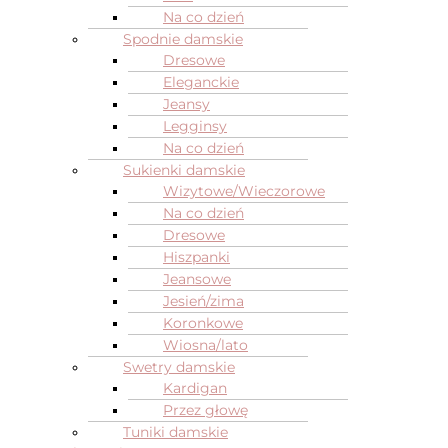
Na co dzień
Spodnie damskie
Dresowe
Eleganckie
Jeansy
Legginsy
Na co dzień
Sukienki damskie
Wizytowe/Wieczorowe
Na co dzień
Dresowe
Hiszpanki
Jeansowe
Jesień/zima
Koronkowe
Wiosna/lato
Swetry damskie
Kardigan
Przez głowę
Tuniki damskie