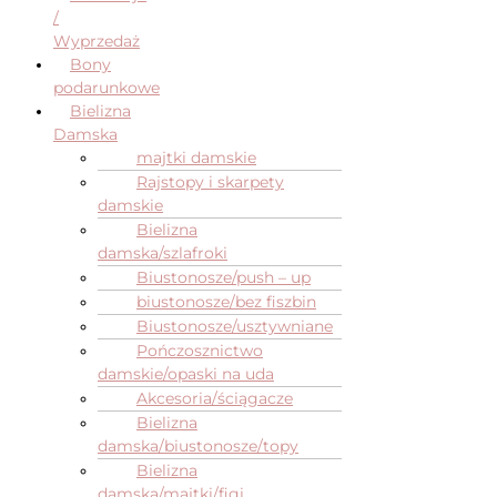
/
Wyprzedaż
Bony
podarunkowe
Bielizna
Damska
majtki damskie
Rajstopy i skarpety
damskie
Bielizna
damska/szlafroki
Biustonosze/push – up
biustonosze/bez fiszbin
Biustonosze/usztywniane
Pończosznictwo
damskie/opaski na uda
Akcesoria/ściągacze
Bielizna
damska/biustonosze/topy
Bielizna
damska/majtki/figi