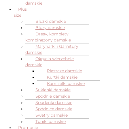
damskie
Plus
size
Bluzki damskie
Bluzy damskie
Dresy, komplety,
kombinezony damskie
Marynarki i Garnitury
damskie
Okrycia wierzchnie
damskie
Płaszcze damskie
Kurtki damskie
Kamizelki damskie
Sukienki damskie
Spodnie damskie
Spodenki damskie
Spódnice damskie
Swetry damskie
Tuniki damskie
Promocje