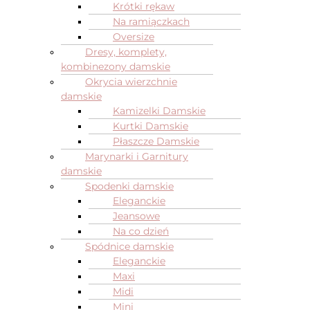
Krótki rękaw
Na ramiączkach
Oversize
Dresy, komplety,
kombinezony damskie
Okrycia wierzchnie
damskie
Kamizelki Damskie
Kurtki Damskie
Płaszcze Damskie
Marynarki i Garnitury
damskie
Spodenki damskie
Eleganckie
Jeansowe
Na co dzień
Spódnice damskie
Eleganckie
Maxi
Midi
Mini