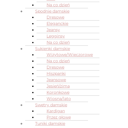
Na co dzień
Spodnie damskie
Dresowe
Eleganckie
Jeansy
Legginsy
Na co dzień
Sukienki damskie
Wizytowe/Wieczorowe
Na co dzień
Dresowe
Hiszpanki
Jeansowe
Jesień/zima
Koronkowe
Wiosna/lato
Swetry damskie
Kardigan
Przez głowę
Tuniki damskie