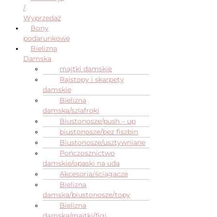
/
Wyprzedaż
Bony
podarunkowe
Bielizna
Damska
majtki damskie
Rajstopy i skarpety
damskie
Bielizna
damska/szlafroki
Biustonosze/push – up
biustonosze/bez fiszbin
Biustonosze/usztywniane
Pończosznictwo
damskie/opaski na uda
Akcesoria/ściągacze
Bielizna
damska/biustonosze/topy
Bielizna
damska/majtki/figi