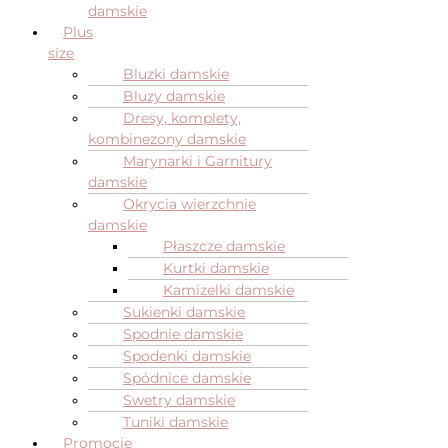
damskie
Plus
size
Bluzki damskie
Bluzy damskie
Dresy, komplety,
kombinezony damskie
Marynarki i Garnitury
damskie
Okrycia wierzchnie
damskie
Płaszcze damskie
Kurtki damskie
Kamizelki damskie
Sukienki damskie
Spodnie damskie
Spodenki damskie
Spódnice damskie
Swetry damskie
Tuniki damskie
Promocje