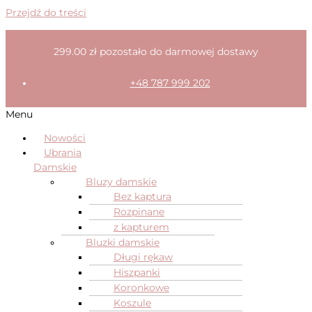
Przejdź do treści
299.00
zł
pozostało do darmowej dostawy
+48 787 999 202
Menu
Nowości
Ubrania
Damskie
Bluzy damskie
Bez kaptura
Rozpinane
z kapturem
Bluzki damskie
Długi rękaw
Hiszpanki
Koronkowe
Koszule