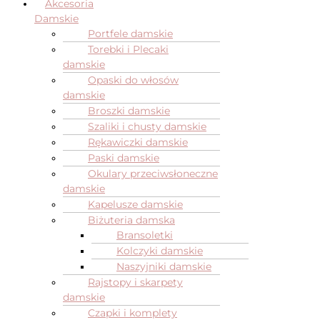
Akcesoria
Damskie
Portfele damskie
Torebki i Plecaki
damskie
Opaski do włosów
damskie
Broszki damskie
Szaliki i chusty damskie
Rękawiczki damskie
Paski damskie
Okulary przeciwsłoneczne
damskie
Kapelusze damskie
Biżuteria damska
Bransoletki
Kolczyki damskie
Naszyjniki damskie
Rajstopy i skarpety
damskie
Czapki i komplety