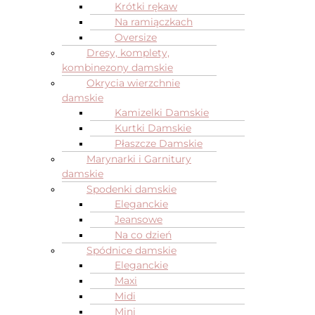
Krótki rękaw
Na ramiączkach
Oversize
Dresy, komplety,
kombinezony damskie
Okrycia wierzchnie
damskie
Kamizelki Damskie
Kurtki Damskie
Płaszcze Damskie
Marynarki i Garnitury
damskie
Spodenki damskie
Eleganckie
Jeansowe
Na co dzień
Spódnice damskie
Eleganckie
Maxi
Midi
Mini