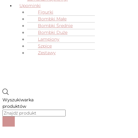
Upominki
Figurki
Bombki Małe
Bombki Średnie
Bombki Duże
Lampiony
Szpice
Zestawy
Wyszukiwarka
produktów