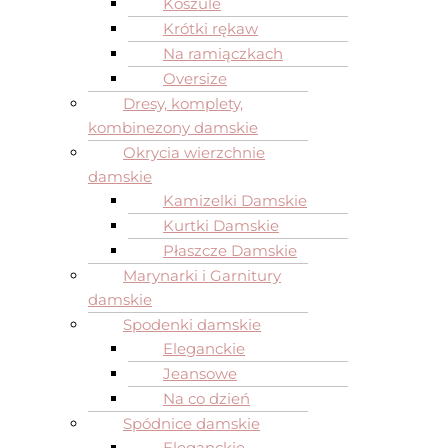
Koszule
Krótki rękaw
Na ramiączkach
Oversize
Dresy, komplety,
kombinezony damskie
Okrycia wierzchnie
damskie
Kamizelki Damskie
Kurtki Damskie
Płaszcze Damskie
Marynarki i Garnitury
damskie
Spodenki damskie
Eleganckie
Jeansowe
Na co dzień
Spódnice damskie
Eleganckie