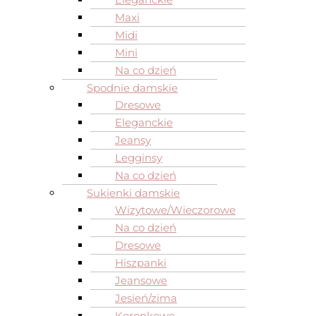
Maxi
Midi
Mini
Na co dzień
Spodnie damskie
Dresowe
Eleganckie
Jeansy
Legginsy
Na co dzień
Sukienki damskie
Wizytowe/Wieczorowe
Na co dzień
Dresowe
Hiszpanki
Jeansowe
Jesień/zima
Koronkowe