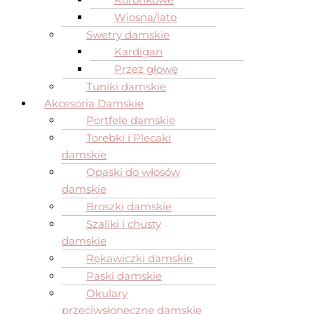
Wiosna/lato
Swetry damskie
Kardigan
Przez głowę
Tuniki damskie
Akcesoria Damskie
Portfele damskie
Torebki i Plecaki
damskie
Opaski do włosów
damskie
Broszki damskie
Szaliki i chusty
damskie
Rękawiczki damskie
Paski damskie
Okulary
przeciwsłoneczne damskie