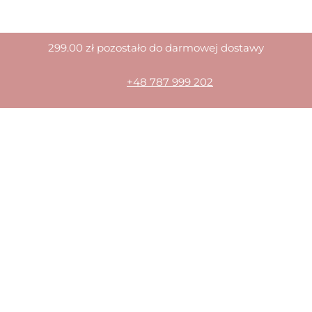
299.00
zł
pozostało do darmowej dostawy
+48 787 999 202