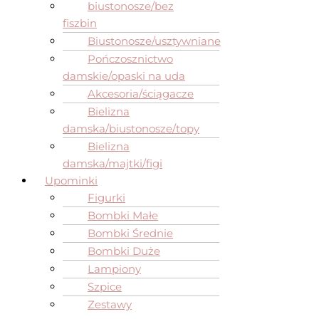
biustonosze/bez
fiszbin
Biustonosze/usztywniane
Pończosznictwo
damskie/opaski na uda
Akcesoria/ściągacze
Bielizna
damska/biustonosze/topy
Bielizna
damska/majtki/figi
Upominki
Figurki
Bombki Małe
Bombki Średnie
Bombki Duże
Lampiony
Szpice
Zestawy