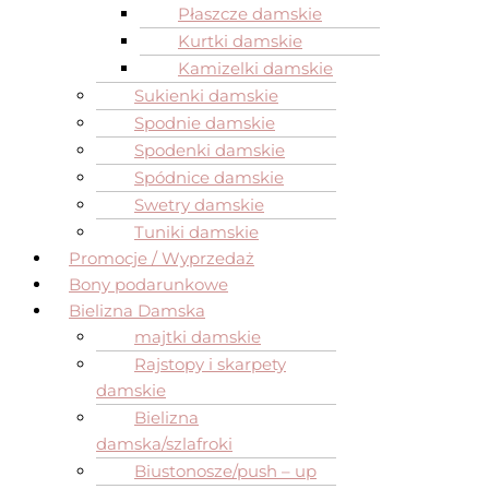
Płaszcze damskie
Kurtki damskie
Kamizelki damskie
Sukienki damskie
Spodnie damskie
Spodenki damskie
Spódnice damskie
Swetry damskie
Tuniki damskie
Promocje / Wyprzedaż
Bony podarunkowe
Bielizna Damska
majtki damskie
Rajstopy i skarpety
damskie
Bielizna
damska/szlafroki
Biustonosze/push – up