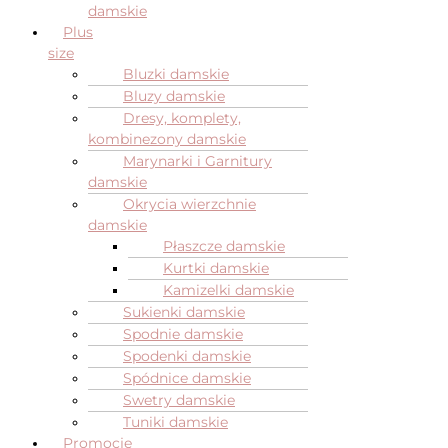
damskie
Plus
size
Bluzki damskie
Bluzy damskie
Dresy, komplety,
kombinezony damskie
Marynarki i Garnitury
damskie
Okrycia wierzchnie
damskie
Płaszcze damskie
Kurtki damskie
Kamizelki damskie
Sukienki damskie
Spodnie damskie
Spodenki damskie
Spódnice damskie
Swetry damskie
Tuniki damskie
Promocje