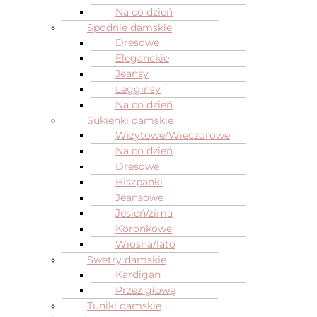
Na co dzień
Spodnie damskie
Dresowe
Eleganckie
Jeansy
Legginsy
Na co dzień
Sukienki damskie
Wizytowe/Wieczorowe
Na co dzień
Dresowe
Hiszpanki
Jeansowe
Jesień/zima
Koronkowe
Wiosna/lato
Swetry damskie
Kardigan
Przez głowę
Tuniki damskie