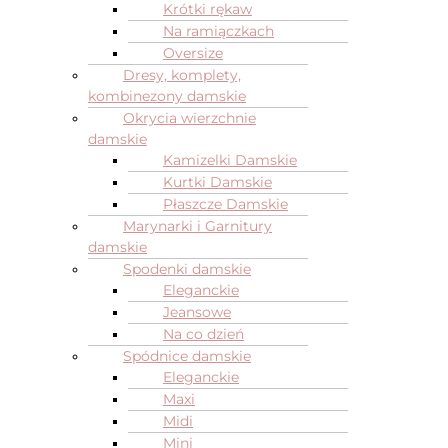
Krótki rękaw
Na ramiączkach
Oversize
Dresy, komplety,
kombinezony damskie
Okrycia wierzchnie
damskie
Kamizelki Damskie
Kurtki Damskie
Płaszcze Damskie
Marynarki i Garnitury
damskie
Spodenki damskie
Eleganckie
Jeansowe
Na co dzień
Spódnice damskie
Eleganckie
Maxi
Midi
Mini