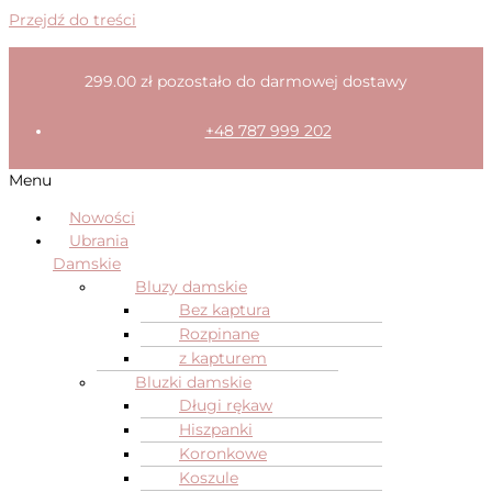
Przejdź do treści
299.00
zł
pozostało do darmowej dostawy
+48 787 999 202
Menu
Nowości
Ubrania
Damskie
Bluzy damskie
Bez kaptura
Rozpinane
z kapturem
Bluzki damskie
Długi rękaw
Hiszpanki
Koronkowe
Koszule