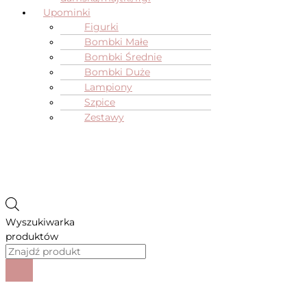
Upominki
Figurki
Bombki Małe
Bombki Średnie
Bombki Duże
Lampiony
Szpice
Zestawy
Wyszukiwarka
produktów