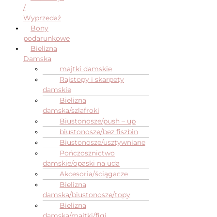
/
Wyprzedaż
Bony
podarunkowe
Bielizna
Damska
majtki damskie
Rajstopy i skarpety
damskie
Bielizna
damska/szlafroki
Biustonosze/push – up
biustonosze/bez fiszbin
Biustonosze/usztywniane
Pończosznictwo
damskie/opaski na uda
Akcesoria/ściągacze
Bielizna
damska/biustonosze/topy
Bielizna
damska/majtki/figi