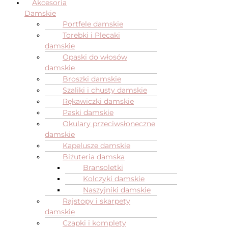
Akcesoria
Damskie
Portfele damskie
Torebki i Plecaki
damskie
Opaski do włosów
damskie
Broszki damskie
Szaliki i chusty damskie
Rękawiczki damskie
Paski damskie
Okulary przeciwsłoneczne
damskie
Kapelusze damskie
Biżuteria damska
Bransoletki
Kolczyki damskie
Naszyjniki damskie
Rajstopy i skarpety
damskie
Czapki i komplety