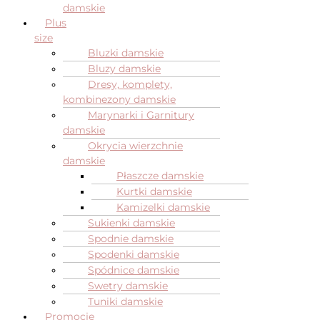
damskie
Plus
size
Bluzki damskie
Bluzy damskie
Dresy, komplety,
kombinezony damskie
Marynarki i Garnitury
damskie
Okrycia wierzchnie
damskie
Płaszcze damskie
Kurtki damskie
Kamizelki damskie
Sukienki damskie
Spodnie damskie
Spodenki damskie
Spódnice damskie
Swetry damskie
Tuniki damskie
Promocje