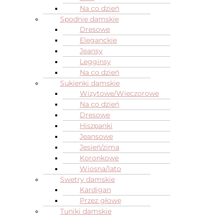
Na co dzień
Spodnie damskie
Dresowe
Eleganckie
Jeansy
Legginsy
Na co dzień
Sukienki damskie
Wizytowe/Wieczorowe
Na co dzień
Dresowe
Hiszpanki
Jeansowe
Jesień/zima
Koronkowe
Wiosna/lato
Swetry damskie
Kardigan
Przez głowę
Tuniki damskie