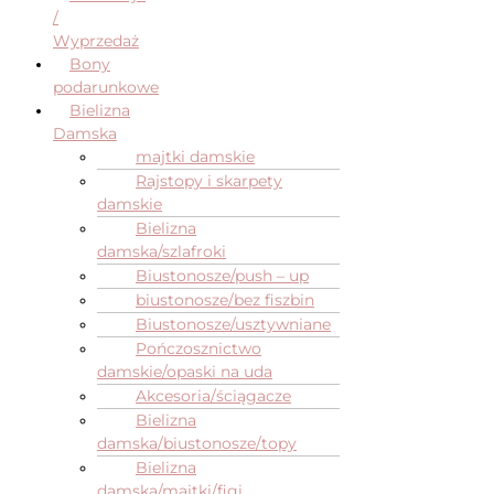
/
Wyprzedaż
Bony
podarunkowe
Bielizna
Damska
majtki damskie
Rajstopy i skarpety
damskie
Bielizna
damska/szlafroki
Biustonosze/push – up
biustonosze/bez fiszbin
Biustonosze/usztywniane
Pończosznictwo
damskie/opaski na uda
Akcesoria/ściągacze
Bielizna
damska/biustonosze/topy
Bielizna
damska/majtki/figi