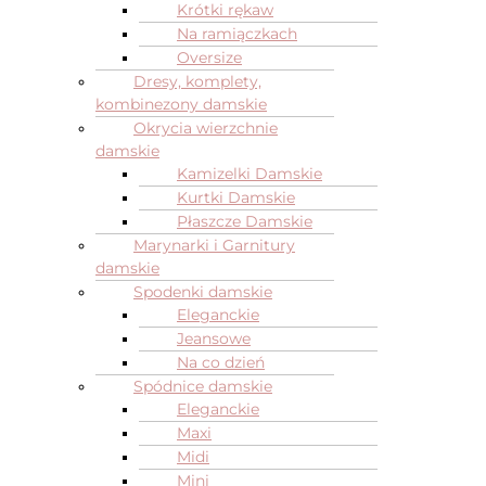
Krótki rękaw
Na ramiączkach
Oversize
Dresy, komplety,
kombinezony damskie
Okrycia wierzchnie
damskie
Kamizelki Damskie
Kurtki Damskie
Płaszcze Damskie
Marynarki i Garnitury
damskie
Spodenki damskie
Eleganckie
Jeansowe
Na co dzień
Spódnice damskie
Eleganckie
Maxi
Midi
Mini