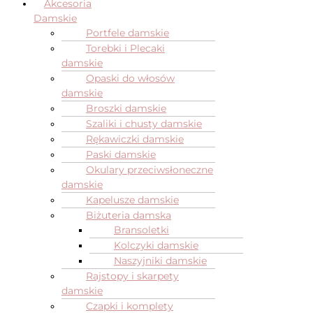
Akcesoria
Damskie
Portfele damskie
Torebki i Plecaki
damskie
Opaski do włosów
damskie
Broszki damskie
Szaliki i chusty damskie
Rękawiczki damskie
Paski damskie
Okulary przeciwsłoneczne
damskie
Kapelusze damskie
Biżuteria damska
Bransoletki
Kolczyki damskie
Naszyjniki damskie
Rajstopy i skarpety
damskie
Czapki i komplety