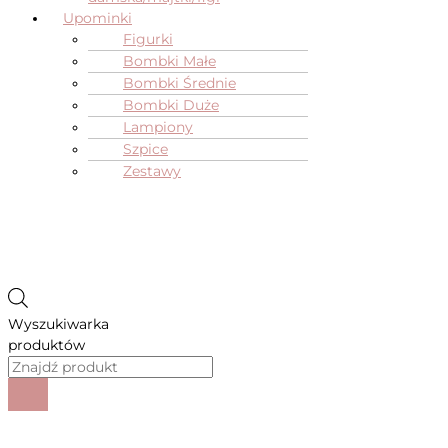
Upominki
Figurki
Bombki Małe
Bombki Średnie
Bombki Duże
Lampiony
Szpice
Zestawy
Wyszukiwarka
produktów