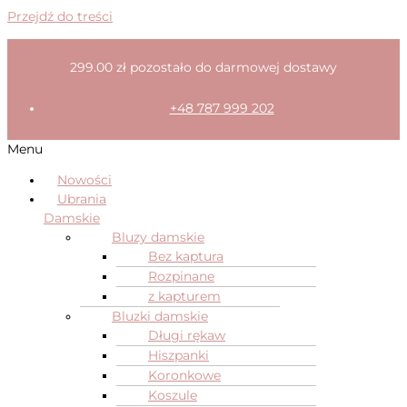
Przejdź do treści
299.00
zł
pozostało do darmowej dostawy
+48 787 999 202
Menu
Nowości
Ubrania
Damskie
Bluzy damskie
Bez kaptura
Rozpinane
z kapturem
Bluzki damskie
Długi rękaw
Hiszpanki
Koronkowe
Koszule