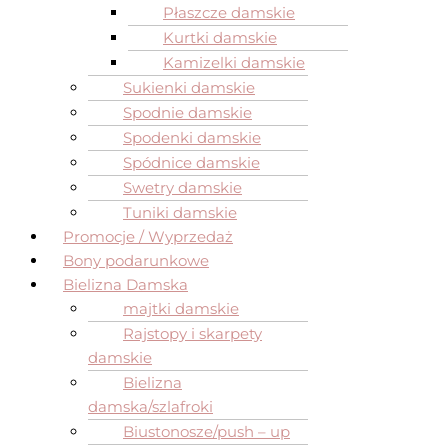
Płaszcze damskie
Kurtki damskie
Kamizelki damskie
Sukienki damskie
Spodnie damskie
Spodenki damskie
Spódnice damskie
Swetry damskie
Tuniki damskie
Promocje / Wyprzedaż
Bony podarunkowe
Bielizna Damska
majtki damskie
Rajstopy i skarpety
damskie
Bielizna
damska/szlafroki
Biustonosze/push – up