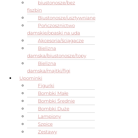
biustonosze/bez
fiszbin
Biustonosze/usztywniane
Pończosznictwo
damskie/opaski na uda
Akcesoria/ściągacze
Bielizna
damska/biustonosze/topy
Bielizna
damska/majtki/figi
Upominki
Figurki
Bombki Małe
Bombki Średnie
Bombki Duże
Lampiony
Szpice
Zestawy