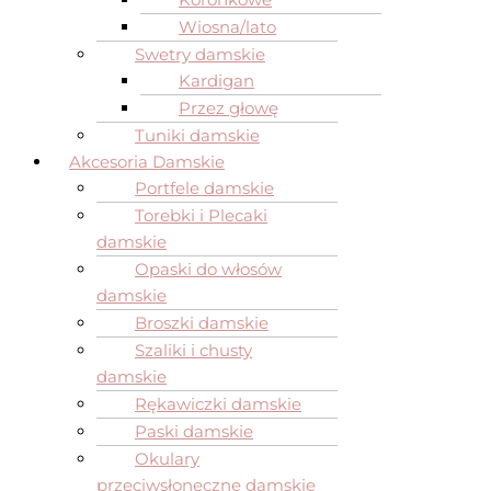
Wiosna/lato
Swetry damskie
Kardigan
Przez głowę
Tuniki damskie
Akcesoria Damskie
Portfele damskie
Torebki i Plecaki
damskie
Opaski do włosów
damskie
Broszki damskie
Szaliki i chusty
damskie
Rękawiczki damskie
Paski damskie
Okulary
przeciwsłoneczne damskie