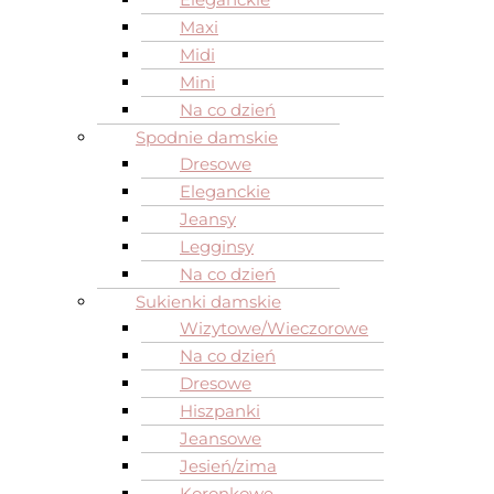
Maxi
Midi
Mini
Na co dzień
Spodnie damskie
Dresowe
Eleganckie
Jeansy
Legginsy
Na co dzień
Sukienki damskie
Wizytowe/Wieczorowe
Na co dzień
Dresowe
Hiszpanki
Jeansowe
Jesień/zima
Koronkowe