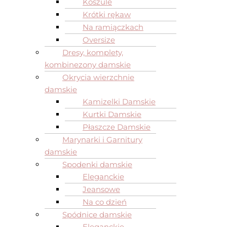
Koszule
Krótki rękaw
Na ramiączkach
Oversize
Dresy, komplety,
kombinezony damskie
Okrycia wierzchnie
damskie
Kamizelki Damskie
Kurtki Damskie
Płaszcze Damskie
Marynarki i Garnitury
damskie
Spodenki damskie
Eleganckie
Jeansowe
Na co dzień
Spódnice damskie
Eleganckie