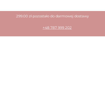
299.00
zł
pozostało do darmowej dostawy
+48 787 999 202