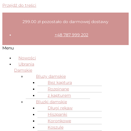
Przejdź do treści
299.00
zł
pozostało do darmowej dostawy
+48 787 999 202
Menu
Nowości
Ubrania
Damskie
Bluzy damskie
Bez kaptura
Rozpinane
z kapturem
Bluzki damskie
Długi rękaw
Hiszpanki
Koronkowe
Koszule