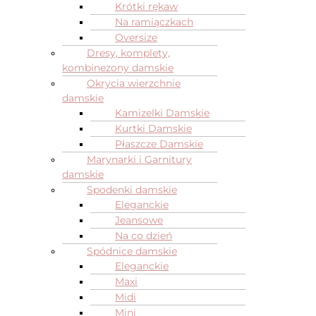
Krótki rękaw
Na ramiączkach
Oversize
Dresy, komplety,
kombinezony damskie
Okrycia wierzchnie
damskie
Kamizelki Damskie
Kurtki Damskie
Płaszcze Damskie
Marynarki i Garnitury
damskie
Spodenki damskie
Eleganckie
Jeansowe
Na co dzień
Spódnice damskie
Eleganckie
Maxi
Midi
Mini