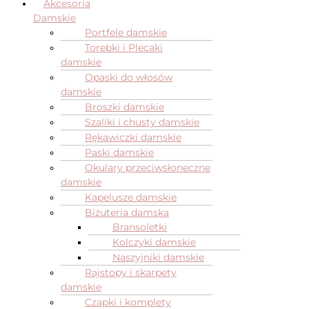
Akcesoria
Damskie
Portfele damskie
Torebki i Plecaki
damskie
Opaski do włosów
damskie
Broszki damskie
Szaliki i chusty damskie
Rękawiczki damskie
Paski damskie
Okulary przeciwsłoneczne
damskie
Kapelusze damskie
Biżuteria damska
Bransoletki
Kolczyki damskie
Naszyjniki damskie
Rajstopy i skarpety
damskie
Czapki i komplety