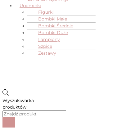
Upominki
Figurki
Bombki Małe
Bombki Średnie
Bombki Duże
Lampiony
Szpice
Zestawy
Wyszukiwarka
produktów