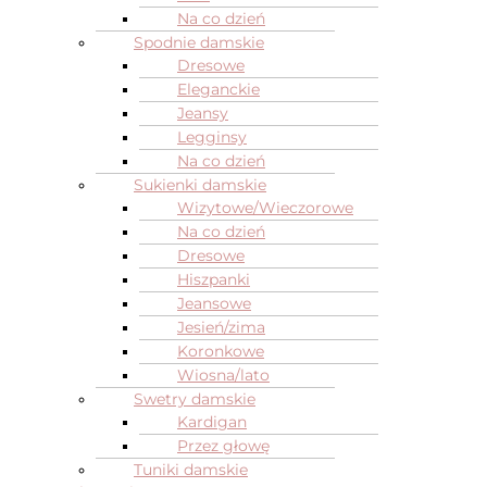
Na co dzień
Spodnie damskie
Dresowe
Eleganckie
Jeansy
Legginsy
Na co dzień
Sukienki damskie
Wizytowe/Wieczorowe
Na co dzień
Dresowe
Hiszpanki
Jeansowe
Jesień/zima
Koronkowe
Wiosna/lato
Swetry damskie
Kardigan
Przez głowę
Tuniki damskie