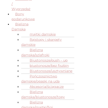
/
Wyprzedaż
Bony
podarunkowe
Bielizna
Damska
majtki damskie
Rajstopy i skarpety
damskie
Bielizna
damska/szlafroki
Biustonosze/push – up
biustonosze/bez fiszbin
Biustonosze/usztywniane
Pończosznictwo
damskie/opaski na uda
Akcesoria/ściągacze
Bielizna
damska/biustonosze/topy
Bielizna
damska/majtki/figi