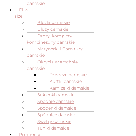
damskie
Plus
size
Bluzki damskie
Bluzy damskie
Dresy, komplety,
kombinezony damskie
Marynarki i Garnitury
damskie
Okrycia wierzchnie
damskie
Płaszcze damskie
Kurtki damskie
Kamizelki damskie
Sukienki damskie
Spodnie damskie
Spodenki damskie
Spódnice damskie
Swetry damskie
Tuniki damskie
Promocje