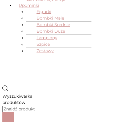
Upominki
Figurki
Bombki Małe
Bombki Średnie
Bombki Duże
Lampiony
Szpice
Zestawy
Wyszukiwarka
produktów