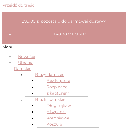
Przejdź do treści
299.00
zł
pozostało do darmowej dostawy
+48 787 999 202
Menu
Nowości
Ubrania
Damskie
Bluzy damskie
Bez kaptura
Rozpinane
z kapturem
Bluzki damskie
Długi rękaw
Hiszpanki
Koronkowe
Koszule