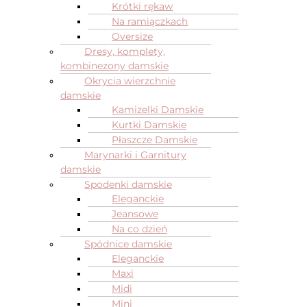
Krótki rękaw
Na ramiączkach
Oversize
Dresy, komplety,
kombinezony damskie
Okrycia wierzchnie
damskie
Kamizelki Damskie
Kurtki Damskie
Płaszcze Damskie
Marynarki i Garnitury
damskie
Spodenki damskie
Eleganckie
Jeansowe
Na co dzień
Spódnice damskie
Eleganckie
Maxi
Midi
Mini