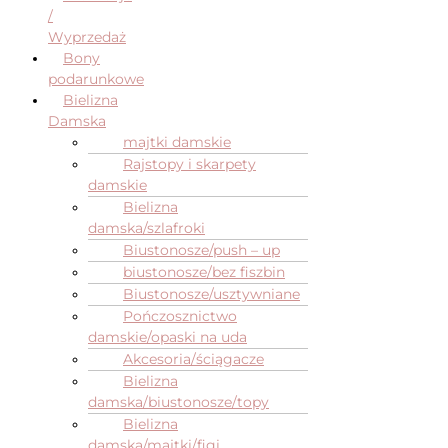
/
Wyprzedaż
Bony
podarunkowe
Bielizna
Damska
majtki damskie
Rajstopy i skarpety
damskie
Bielizna
damska/szlafroki
Biustonosze/push – up
biustonosze/bez fiszbin
Biustonosze/usztywniane
Pończosznictwo
damskie/opaski na uda
Akcesoria/ściągacze
Bielizna
damska/biustonosze/topy
Bielizna
damska/majtki/figi