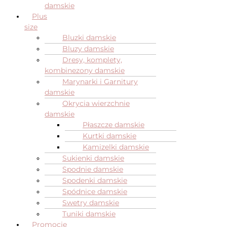
damskie
Plus
size
Bluzki damskie
Bluzy damskie
Dresy, komplety,
kombinezony damskie
Marynarki i Garnitury
damskie
Okrycia wierzchnie
damskie
Płaszcze damskie
Kurtki damskie
Kamizelki damskie
Sukienki damskie
Spodnie damskie
Spodenki damskie
Spódnice damskie
Swetry damskie
Tuniki damskie
Promocje