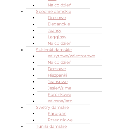
Na co dzień
Spodnie damskie
Dresowe
Eleganckie
Jeansy
Legginsy
Na co dzień
Sukienki damskie
Wizytowe/Wieczorowe
Na co dzień
Dresowe
Hiszpanki
Jeansowe
Jesień/zima
Koronkowe
Wiosna/lato
Swetry damskie
Kardigan
Przez głowę
Tuniki damskie