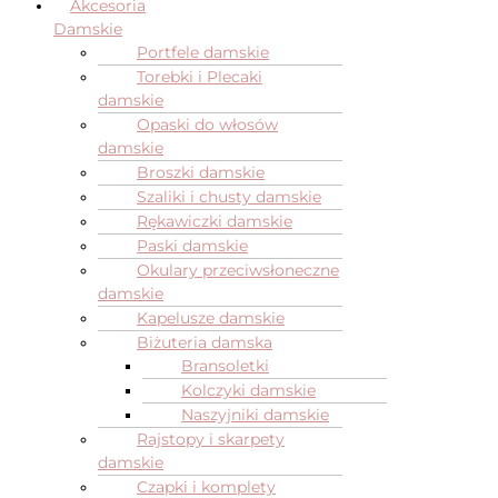
Akcesoria
Damskie
Portfele damskie
Torebki i Plecaki
damskie
Opaski do włosów
damskie
Broszki damskie
Szaliki i chusty damskie
Rękawiczki damskie
Paski damskie
Okulary przeciwsłoneczne
damskie
Kapelusze damskie
Biżuteria damska
Bransoletki
Kolczyki damskie
Naszyjniki damskie
Rajstopy i skarpety
damskie
Czapki i komplety