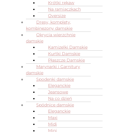
Krótki rękaw
Na ramiączkach
Oversize
Dresy, komplety,
kombinezony damskie
Okrycia wierzchnie
damskie
Kamizelki Damskie
Kurtki Damskie
Płaszcze Damskie
Marynarki i Garnitury
damskie
Spodenki damskie
Eleganckie
Jeansowe
Na co dzień
Spódnice damskie
Eleganckie
Maxi
Midi
Mini