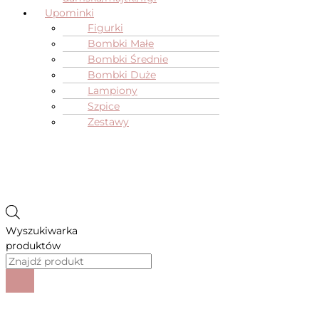
Upominki
Figurki
Bombki Małe
Bombki Średnie
Bombki Duże
Lampiony
Szpice
Zestawy
Wyszukiwarka
produktów