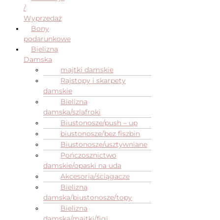
/
Wyprzedaż
Bony
podarunkowe
Bielizna
Damska
majtki damskie
Rajstopy i skarpety
damskie
Bielizna
damska/szlafroki
Biustonosze/push – up
biustonosze/bez fiszbin
Biustonosze/usztywniane
Pończosznictwo
damskie/opaski na uda
Akcesoria/ściągacze
Bielizna
damska/biustonosze/topy
Bielizna
damska/majtki/figi