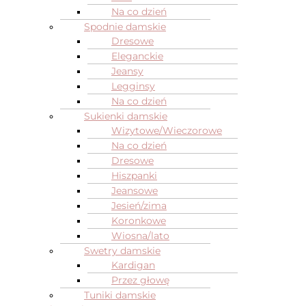
Na co dzień
Spodnie damskie
Dresowe
Eleganckie
Jeansy
Legginsy
Na co dzień
Sukienki damskie
Wizytowe/Wieczorowe
Na co dzień
Dresowe
Hiszpanki
Jeansowe
Jesień/zima
Koronkowe
Wiosna/lato
Swetry damskie
Kardigan
Przez głowę
Tuniki damskie