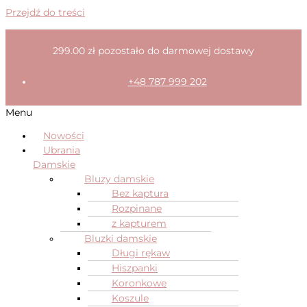
Przejdź do treści
299.00
zł
pozostało do darmowej dostawy
+48 787 999 202
Menu
Nowości
Ubrania
Damskie
Bluzy damskie
Bez kaptura
Rozpinane
z kapturem
Bluzki damskie
Długi rękaw
Hiszpanki
Koronkowe
Koszule