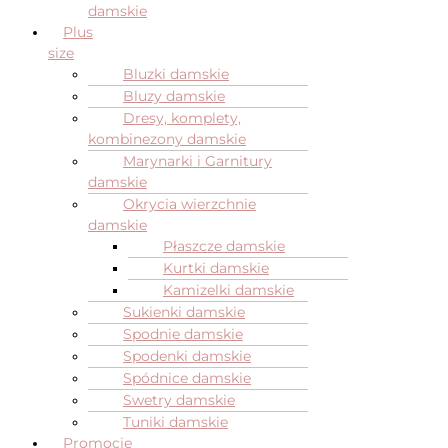
damskie
Plus
size
Bluzki damskie
Bluzy damskie
Dresy, komplety,
kombinezony damskie
Marynarki i Garnitury
damskie
Okrycia wierzchnie
damskie
Płaszcze damskie
Kurtki damskie
Kamizelki damskie
Sukienki damskie
Spodnie damskie
Spodenki damskie
Spódnice damskie
Swetry damskie
Tuniki damskie
Promocje