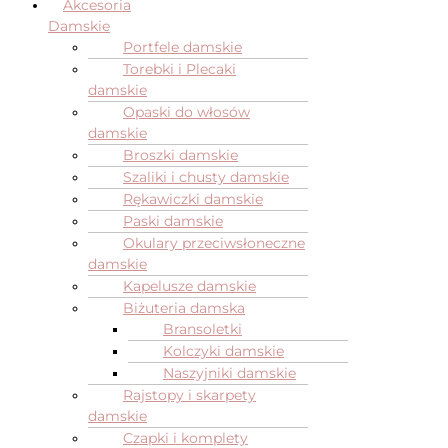
Akcesoria
Damskie
Portfele damskie
Torebki i Plecaki
damskie
Opaski do włosów
damskie
Broszki damskie
Szaliki i chusty damskie
Rękawiczki damskie
Paski damskie
Okulary przeciwsłoneczne
damskie
Kapelusze damskie
Biżuteria damska
Bransoletki
Kolczyki damskie
Naszyjniki damskie
Rajstopy i skarpety
damskie
Czapki i komplety