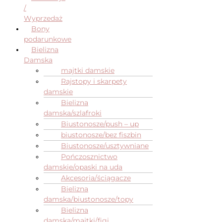
/
Wyprzedaż
Bony
podarunkowe
Bielizna
Damska
majtki damskie
Rajstopy i skarpety
damskie
Bielizna
damska/szlafroki
Biustonosze/push – up
biustonosze/bez fiszbin
Biustonosze/usztywniane
Pończosznictwo
damskie/opaski na uda
Akcesoria/ściągacze
Bielizna
damska/biustonosze/topy
Bielizna
damska/majtki/figi