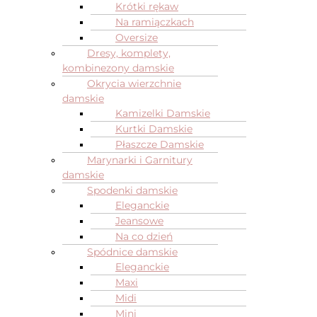
Krótki rękaw
Na ramiączkach
Oversize
Dresy, komplety,
kombinezony damskie
Okrycia wierzchnie
damskie
Kamizelki Damskie
Kurtki Damskie
Płaszcze Damskie
Marynarki i Garnitury
damskie
Spodenki damskie
Eleganckie
Jeansowe
Na co dzień
Spódnice damskie
Eleganckie
Maxi
Midi
Mini