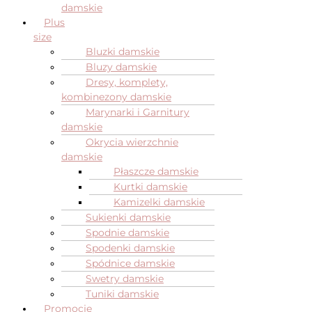
damskie
Plus
size
Bluzki damskie
Bluzy damskie
Dresy, komplety,
kombinezony damskie
Marynarki i Garnitury
damskie
Okrycia wierzchnie
damskie
Płaszcze damskie
Kurtki damskie
Kamizelki damskie
Sukienki damskie
Spodnie damskie
Spodenki damskie
Spódnice damskie
Swetry damskie
Tuniki damskie
Promocje