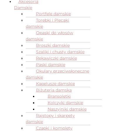
Akcesoria
Damskie
Portfele damskie
Torebki i Plecaki
damskie
Opaski do włosów
damskie
Broszki damskie
Szaliki i chusty damskie
Rękawiczki damskie
Paski damskie
Okulary przeciwsłoneczne
damskie
Kapelusze damskie
Biżuteria damska
Bransoletki
Kolczyki damskie
Naszyjniki damskie
Rajstopy i skarpety
damskie
Czapki i komplety