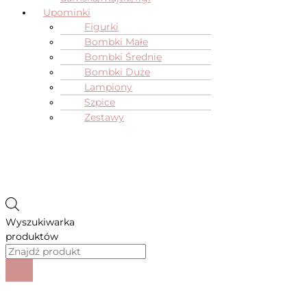
Upominki
Figurki
Bombki Małe
Bombki Średnie
Bombki Duże
Lampiony
Szpice
Zestawy
Wyszukiwarka
produktów