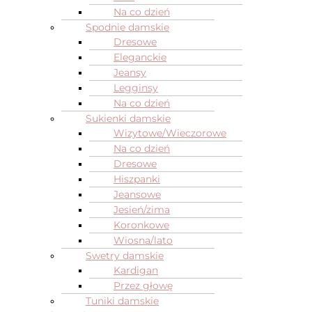
Na co dzień
Spodnie damskie
Dresowe
Eleganckie
Jeansy
Legginsy
Na co dzień
Sukienki damskie
Wizytowe/Wieczorowe
Na co dzień
Dresowe
Hiszpanki
Jeansowe
Jesień/zima
Koronkowe
Wiosna/lato
Swetry damskie
Kardigan
Przez głowę
Tuniki damskie