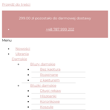
Przejdź do treści
299.00
zł
pozostało do darmowej dostawy
+48 787 999 202
Menu
Nowości
Ubrania
Damskie
Bluzy damskie
Bez kaptura
Rozpinane
z kapturem
Bluzki damskie
Długi rękaw
Hiszpanki
Koronkowe
Koszule