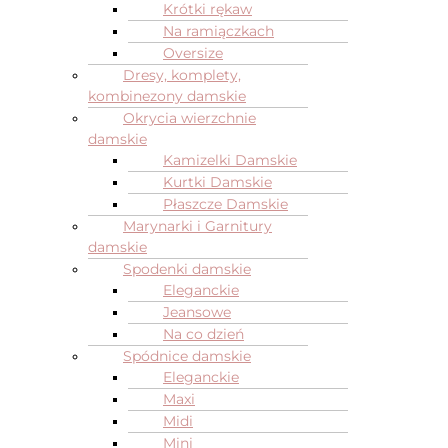
Krótki rękaw
Na ramiączkach
Oversize
Dresy, komplety,
kombinezony damskie
Okrycia wierzchnie
damskie
Kamizelki Damskie
Kurtki Damskie
Płaszcze Damskie
Marynarki i Garnitury
damskie
Spodenki damskie
Eleganckie
Jeansowe
Na co dzień
Spódnice damskie
Eleganckie
Maxi
Midi
Mini