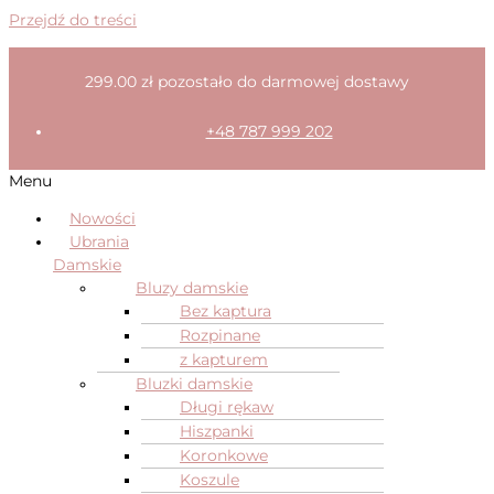
Przejdź do treści
299.00
zł
pozostało do darmowej dostawy
+48 787 999 202
Menu
Nowości
Ubrania
Damskie
Bluzy damskie
Bez kaptura
Rozpinane
z kapturem
Bluzki damskie
Długi rękaw
Hiszpanki
Koronkowe
Koszule