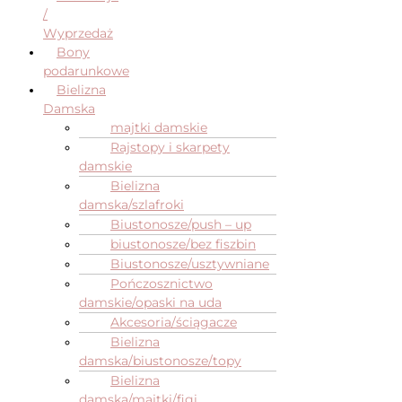
/
Wyprzedaż
Bony
podarunkowe
Bielizna
Damska
majtki damskie
Rajstopy i skarpety
damskie
Bielizna
damska/szlafroki
Biustonosze/push – up
biustonosze/bez fiszbin
Biustonosze/usztywniane
Pończosznictwo
damskie/opaski na uda
Akcesoria/ściągacze
Bielizna
damska/biustonosze/topy
Bielizna
damska/majtki/figi