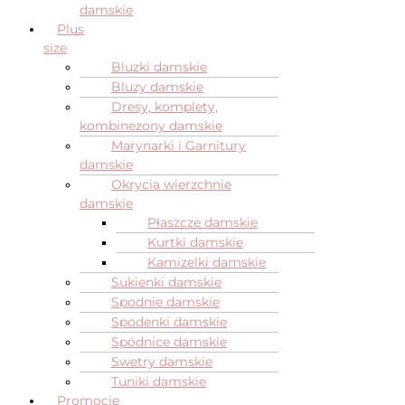
damskie
Plus
size
Bluzki damskie
Bluzy damskie
Dresy, komplety,
kombinezony damskie
Marynarki i Garnitury
damskie
Okrycia wierzchnie
damskie
Płaszcze damskie
Kurtki damskie
Kamizelki damskie
Sukienki damskie
Spodnie damskie
Spodenki damskie
Spódnice damskie
Swetry damskie
Tuniki damskie
Promocje