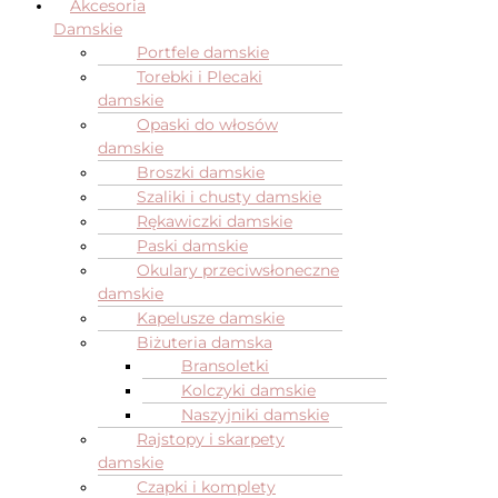
Akcesoria
Damskie
Portfele damskie
Torebki i Plecaki
damskie
Opaski do włosów
damskie
Broszki damskie
Szaliki i chusty damskie
Rękawiczki damskie
Paski damskie
Okulary przeciwsłoneczne
damskie
Kapelusze damskie
Biżuteria damska
Bransoletki
Kolczyki damskie
Naszyjniki damskie
Rajstopy i skarpety
damskie
Czapki i komplety