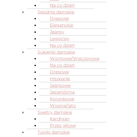
Na co dzień
Spodnie damskie
Dresowe
Eleganckie
Jeansy
Legginsy
Na co dzień
Sukienki damskie
Wizytowe/Wieczorowe
Na co dzień
Dresowe
Hiszpanki
Jeansowe
Jesień/zima
Koronkowe
Wiosna/lato
Swetry damskie
Kardigan
Przez głowę
Tuniki damskie