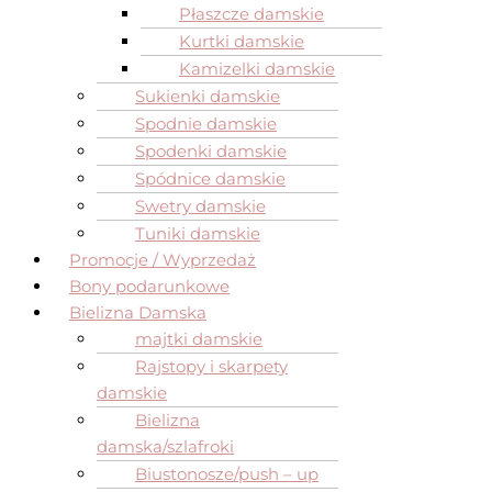
Płaszcze damskie
Kurtki damskie
Kamizelki damskie
Sukienki damskie
Spodnie damskie
Spodenki damskie
Spódnice damskie
Swetry damskie
Tuniki damskie
Promocje / Wyprzedaż
Bony podarunkowe
Bielizna Damska
majtki damskie
Rajstopy i skarpety
damskie
Bielizna
damska/szlafroki
Biustonosze/push – up