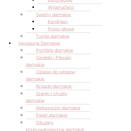
Wiosna/lato
Swetry damskie
Kardigan
Przez głowę
Tuniki damskie
Akcesoria Damskie
Portfele damskie
Torebki i Plecaki
damskie
Opaski do włosów
damskie
Broszki damskie
Szaliki i chusty
damskie
Rękawiczki damskie
Paski damskie
Okulary
przeciwsłoneczne damskie