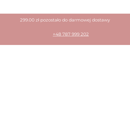
299.00
zł
pozostało do darmowej dostawy
+48 787 999 202