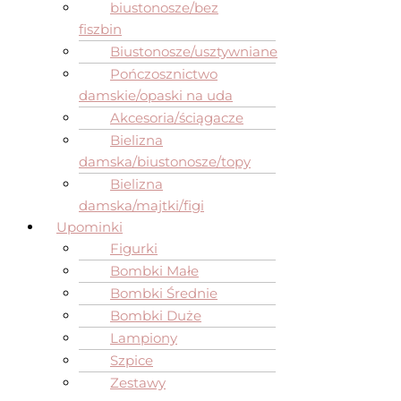
biustonosze/bez
fiszbin
Biustonosze/usztywniane
Pończosznictwo
damskie/opaski na uda
Akcesoria/ściągacze
Bielizna
damska/biustonosze/topy
Bielizna
damska/majtki/figi
Upominki
Figurki
Bombki Małe
Bombki Średnie
Bombki Duże
Lampiony
Szpice
Zestawy