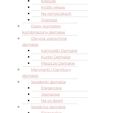
Koszule
Krótki rękaw
Na ramiączkach
Oversize
Dresy, komplety,
kombinezony damskie
Okrycia wierzchnie
damskie
Kamizelki Damskie
Kurtki Damskie
Płaszcze Damskie
Marynarki i Garnitury
damskie
Spodenki damskie
Eleganckie
Jeansowe
Na co dzień
Spódnice damskie
Eleganckie