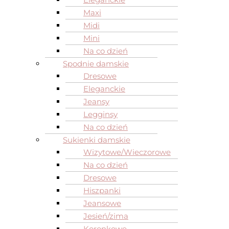
Maxi
Midi
Mini
Na co dzień
Spodnie damskie
Dresowe
Eleganckie
Jeansy
Legginsy
Na co dzień
Sukienki damskie
Wizytowe/Wieczorowe
Na co dzień
Dresowe
Hiszpanki
Jeansowe
Jesień/zima
Koronkowe