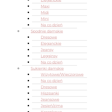
Maxi
Midi
Mini
Na co dzień
Spodnie damskie
Dresowe
Eleganckie
Jeansy
Legginsy
Na co dzień
Sukienki damskie
Wizytowe/Wieczorowe
Na co dzień
Dresowe
Hiszpanki
Jeansowe
Jesień/zima
Koronkowe