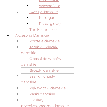
Wiosna/lato
Swetry damskie
Kardigan
Przez głowę
Tuniki damskie
Akcesoria Damskie
Portfele damskie
Torebki i Plecaki
damskie
Opaski do włosów
damskie
Broszki damskie
Szaliki i chusty
damskie
Rękawiczki damskie
Paski damskie
Okulary
przeciwsłoneczne damskie