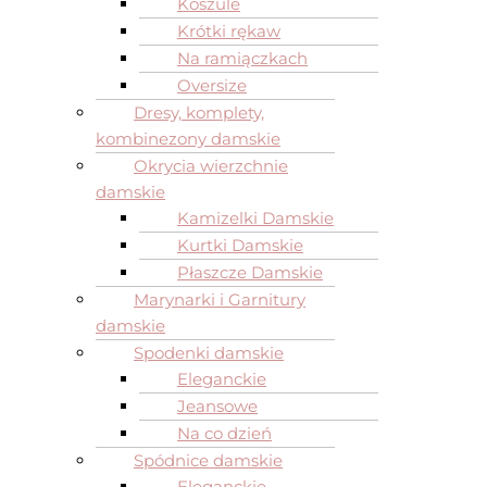
Koszule
Krótki rękaw
Na ramiączkach
Oversize
Dresy, komplety,
kombinezony damskie
Okrycia wierzchnie
damskie
Kamizelki Damskie
Kurtki Damskie
Płaszcze Damskie
Marynarki i Garnitury
damskie
Spodenki damskie
Eleganckie
Jeansowe
Na co dzień
Spódnice damskie
Eleganckie