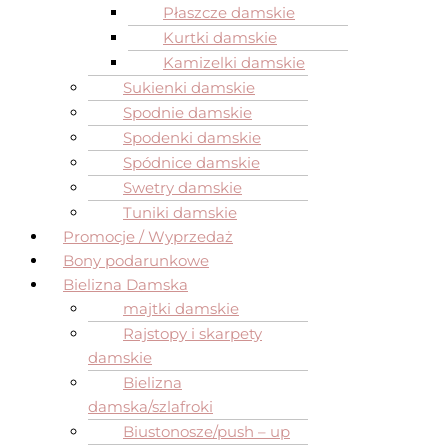
Płaszcze damskie
Kurtki damskie
Kamizelki damskie
Sukienki damskie
Spodnie damskie
Spodenki damskie
Spódnice damskie
Swetry damskie
Tuniki damskie
Promocje / Wyprzedaż
Bony podarunkowe
Bielizna Damska
majtki damskie
Rajstopy i skarpety
damskie
Bielizna
damska/szlafroki
Biustonosze/push – up