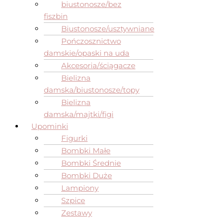
biustonosze/bez
fiszbin
Biustonosze/usztywniane
Pończosznictwo
damskie/opaski na uda
Akcesoria/ściągacze
Bielizna
damska/biustonosze/topy
Bielizna
damska/majtki/figi
Upominki
Figurki
Bombki Małe
Bombki Średnie
Bombki Duże
Lampiony
Szpice
Zestawy