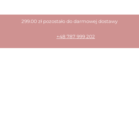
299.00
zł
pozostało do darmowej dostawy
+48 787 999 202