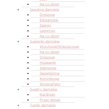
Na co dzień
Spodnie damskie
Dresowe
Eleganckie
Jeansy
Legginsy
Na co dzień
Sukienki damskie
Wizytowe/Wieczorowe
Na co dzień
Dresowe
Hiszpanki
Jeansowe
Jesień/zima
Koronkowe
Wiosna/lato
Swetry damskie
Kardigan
Przez głowę
Tuniki damskie