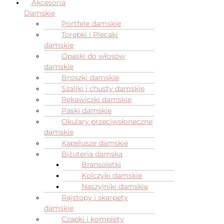
Akcesoria
Damskie
Portfele damskie
Torebki i Plecaki
damskie
Opaski do włosów
damskie
Broszki damskie
Szaliki i chusty damskie
Rękawiczki damskie
Paski damskie
Okulary przeciwsłoneczne
damskie
Kapelusze damskie
Biżuteria damska
Bransoletki
Kolczyki damskie
Naszyjniki damskie
Rajstopy i skarpety
damskie
Czapki i komplety