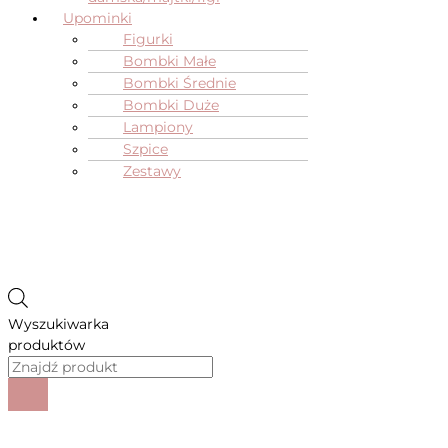
Upominki
Figurki
Bombki Małe
Bombki Średnie
Bombki Duże
Lampiony
Szpice
Zestawy
Wyszukiwarka
produktów