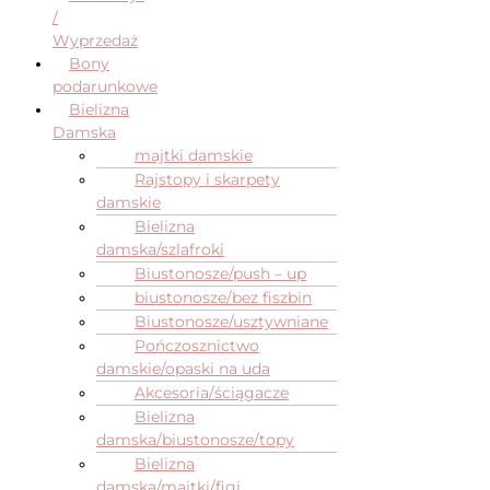
/
Wyprzedaż
Bony
podarunkowe
Bielizna
Damska
majtki damskie
Rajstopy i skarpety
damskie
Bielizna
damska/szlafroki
Biustonosze/push – up
biustonosze/bez fiszbin
Biustonosze/usztywniane
Pończosznictwo
damskie/opaski na uda
Akcesoria/ściągacze
Bielizna
damska/biustonosze/topy
Bielizna
damska/majtki/figi