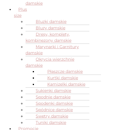
damskie
Plus
size
Bluzki damskie
Bluzy damskie
Dresy, komplety,
kombinezony damskie
Marynarki i Garnitury
damskie
Okrycia wierzchnie
damskie
Płaszcze damskie
Kurtki damskie
Kamizelki damskie
Sukienki damskie
Spodnie damskie
Spodenki damskie
Spódnice damskie
Swetry damskie
Tuniki damskie
Promocje