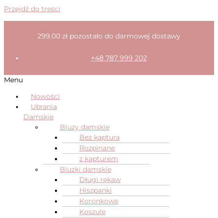
Przejdź do treści
299.00
zł
pozostało do darmowej dostawy
+48 787 999 202
Menu
Nowości
Ubrania
Damskie
Bluzy damskie
Bez kaptura
Rozpinane
z kapturem
Bluzki damskie
Długi rękaw
Hiszpanki
Koronkowe
Koszule