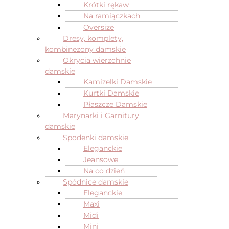
Krótki rękaw
Na ramiączkach
Oversize
Dresy, komplety,
kombinezony damskie
Okrycia wierzchnie
damskie
Kamizelki Damskie
Kurtki Damskie
Płaszcze Damskie
Marynarki i Garnitury
damskie
Spodenki damskie
Eleganckie
Jeansowe
Na co dzień
Spódnice damskie
Eleganckie
Maxi
Midi
Mini