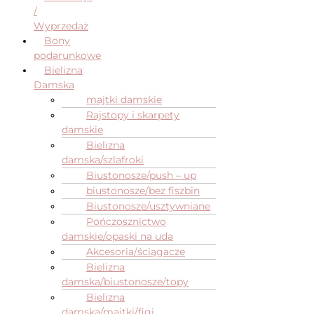
/
Wyprzedaż
Bony
podarunkowe
Bielizna
Damska
majtki damskie
Rajstopy i skarpety
damskie
Bielizna
damska/szlafroki
Biustonosze/push – up
biustonosze/bez fiszbin
Biustonosze/usztywniane
Pończosznictwo
damskie/opaski na uda
Akcesoria/ściągacze
Bielizna
damska/biustonosze/topy
Bielizna
damska/majtki/figi