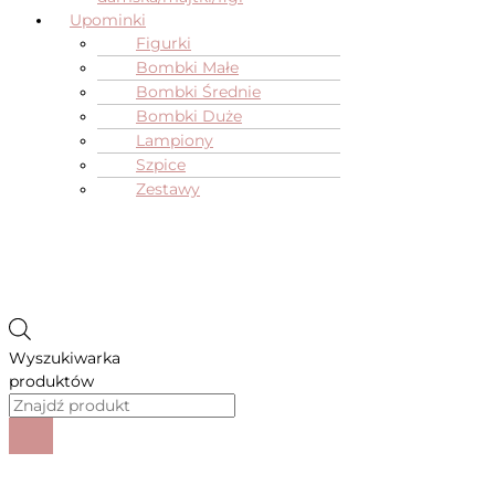
Upominki
Figurki
Bombki Małe
Bombki Średnie
Bombki Duże
Lampiony
Szpice
Zestawy
Wyszukiwarka
produktów