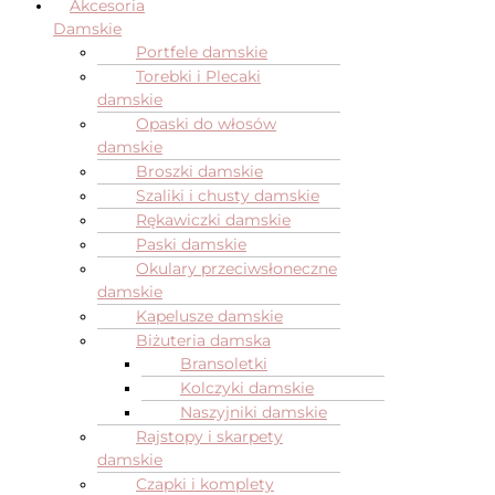
Akcesoria
Damskie
Portfele damskie
Torebki i Plecaki
damskie
Opaski do włosów
damskie
Broszki damskie
Szaliki i chusty damskie
Rękawiczki damskie
Paski damskie
Okulary przeciwsłoneczne
damskie
Kapelusze damskie
Biżuteria damska
Bransoletki
Kolczyki damskie
Naszyjniki damskie
Rajstopy i skarpety
damskie
Czapki i komplety