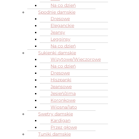
Na co dzień
Spodnie damskie
Dresowe
Eleganckie
Jeansy
Legginsy
Na co dzień
Sukienki damskie
Wizytowe/Wieczorowe
Na co dzień
Dresowe
Hiszpanki
Jeansowe
Jesień/zima
Koronkowe
Wiosna/lato
Swetry damskie
Kardigan
Przez głowę
Tuniki damskie