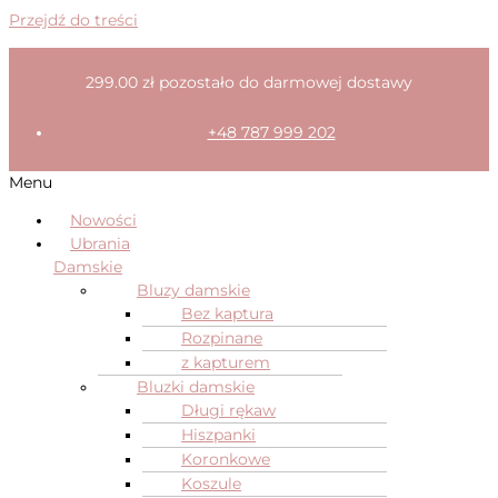
Przejdź do treści
299.00
zł
pozostało do darmowej dostawy
+48 787 999 202
Menu
Nowości
Ubrania
Damskie
Bluzy damskie
Bez kaptura
Rozpinane
z kapturem
Bluzki damskie
Długi rękaw
Hiszpanki
Koronkowe
Koszule