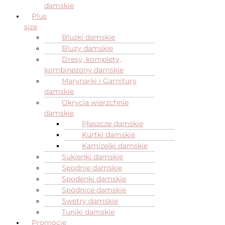
damskie
Plus
size
Bluzki damskie
Bluzy damskie
Dresy, komplety,
kombinezony damskie
Marynarki i Garnitury
damskie
Okrycia wierzchnie
damskie
Płaszcze damskie
Kurtki damskie
Kamizelki damskie
Sukienki damskie
Spodnie damskie
Spodenki damskie
Spódnice damskie
Swetry damskie
Tuniki damskie
Promocje