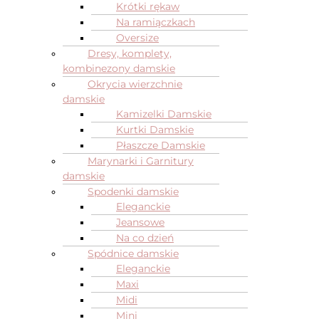
Krótki rękaw
Na ramiączkach
Oversize
Dresy, komplety,
kombinezony damskie
Okrycia wierzchnie
damskie
Kamizelki Damskie
Kurtki Damskie
Płaszcze Damskie
Marynarki i Garnitury
damskie
Spodenki damskie
Eleganckie
Jeansowe
Na co dzień
Spódnice damskie
Eleganckie
Maxi
Midi
Mini